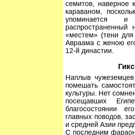
семитов, наверное 
караваном, посколь
упоминается 
распространенный 
«местем» (тени для 
Авраама с женою ег
12-й династии.
Гикс
Наплыв чужеземцев
помешать самостоят
культуры. Нет сомне
посещавших Егип
благосостоянии е
главных поводов, за
и средней Азии пред
С последним фараон