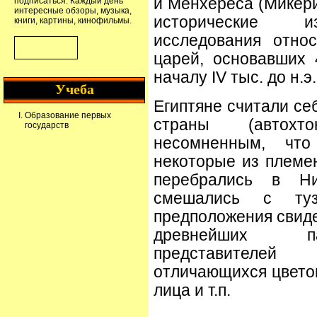
и Менхереса (Микер
подписаться. Каждый день
интересные обзоры, музыка,
исторические из
книги, картины, кинофильмы.
исследования отно
царей, основавших
началу IV тыс. до н.э.
Учеба
Египтяне считали се
Образование первых
страны (автохт
государств
несомненным, чт
некоторые из племе
перебрались в Н
смешались с туз
предположения свид
древнейших па
представителе
отличающихся цветом
лица и т.п.