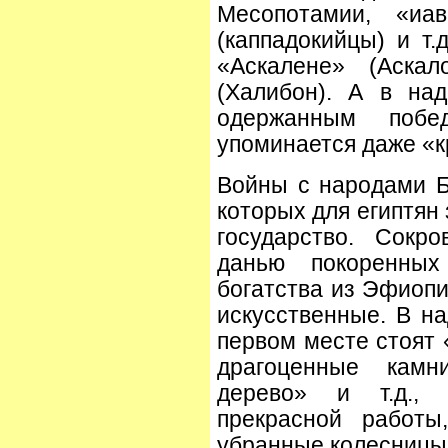
Месопотамии, «иав
(каппадокийцы) и т.
«Аскалене» (Аска
(Халибон). А в на
одержанным побе
упоминается даже «кр
Войны с народами Б
которых для египтян
государство. Сокр
данью покоренных
богатства из Эфиопи
искусственные. В на
первом месте стоят 
драгоценные камн
дерево» и т.д., 
прекрасной работы
убранные колесницы 