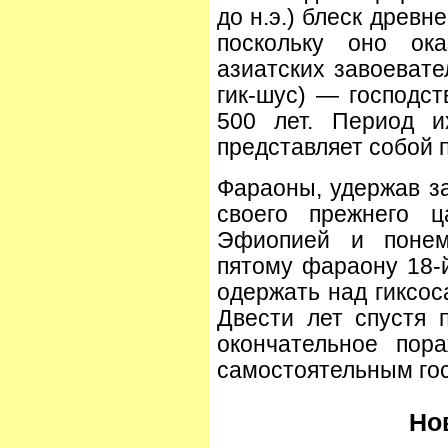
до н.э.) блеск древн
поскольку оно ок
азиатских завоевате
гик-шус) — господст
500 лет. Период и
представляет собой п
Фараоны, удержав з
своего прежнего ц
Эфиопией и понем
пятому фараону 18-й
одержать над гиксосам
Двести лет спустя 
окончательное пор
самостоятельным го
Но