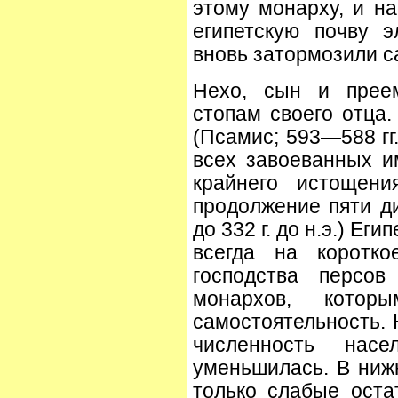
этому монарху, и н
египетскую почву э
вновь затормозили с
Нехо, сын и прее
стопам своего отца.
(Псамис; 593—588 гг.
всех завоеванных и
крайнего истощени
продолжение пяти ди
до 332 г. до н.э.) Ег
всегда на коротко
господства персов
монархов, котор
самостоятельность. 
численность насе
уменьшилась. В ниж
только слабые оста