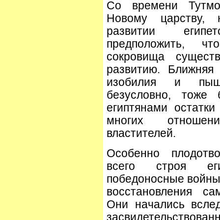
Со времени Тутмос
Новому царству, 
развитии египе
предположить, чт
сокровища существ
развитию. Ближняя
изобилия и пышн
безусловно, тоже 
египтянами остатки
многих отношен
властителей.
Особенно плодотв
всего строя еги
победоносные войны
восстановления сам
Они начались вслед
засвидетельствова