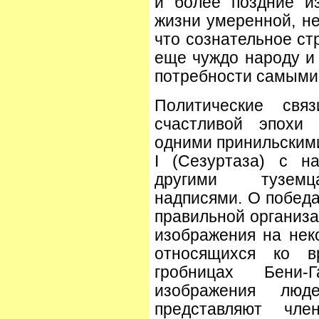
и более поздние и
жизни умеренной, не
что сознательное с
еще чуждо народу и 
потребности самыми
Политические свя
счастливой эпохи 
одними принильским
I (Сезуртаза) с н
другими туземца
надписями. О победа
правильной организа
изображения на нек
относящихся ко в
гробницах Бени-
изображения люд
представляют чл