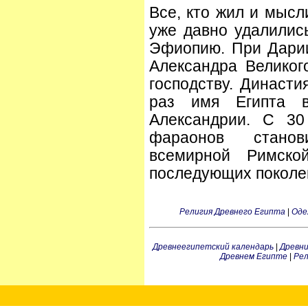
Все, кто жил и мысл
уже давно удалились
Эфиопию. При Дарии 
Александра Великог
господству. Династ
раз имя Египта 
Александрии. С 30
фараонов станов
всемирной Римско
последующих поколе
Религия Древнего Египта
|
Оде
Древнеегипетский календарь
|
Древн
Древнем Египте
|
Рел