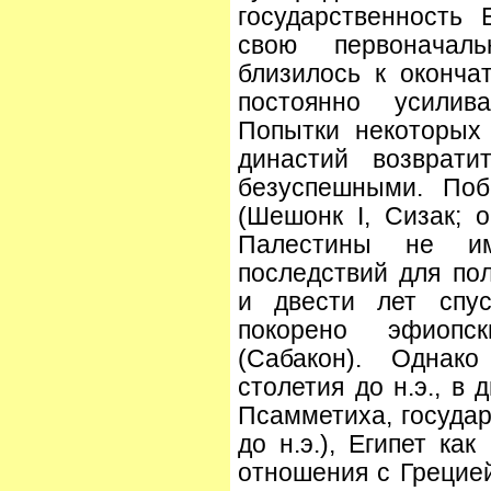
государственность 
свою первоначал
близилось к оконча
постоянно усилив
Попытки некоторых
династий возврати
безуспешными. Поб
(Шешонк I, Сизак; о
Палестины не им
последствий для пол
и двести лет спу
покорено эфиопс
(Сабакон). Однак
столетия до н.э., в
Псамметиха, государ
до н.э.), Египет ка
отношения с Грецией