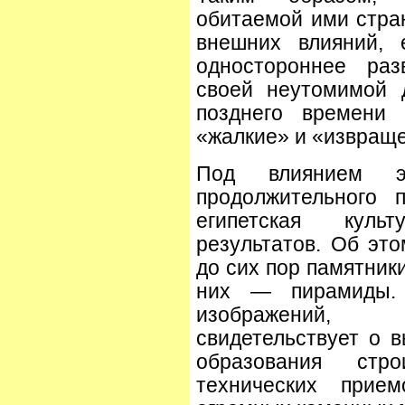
обитаемой ими стра
внешних влияний, 
одностороннее раз
своей неутомимой 
позднего времени
«жалкие» и «извращ
Под влиянием э
продолжительного 
египетская куль
результатов. Об эт
до сих пор памятник
них — пирамиды.
изображений, 
свидетельствует о в
образования стр
технических прие