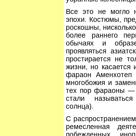
Все это не могло 
эпохи. Костюмы, пр
роскошны, нисколько
более раннего пер
обычаях и образ
проявляться азиатс
простирается не т
жизни, но касается и
фараон Аменхотеп 
многобожия и замен
тех пор фараоны — 
стали называться
солнца).
С распространением 
ремесленная деят
побежденных иноп