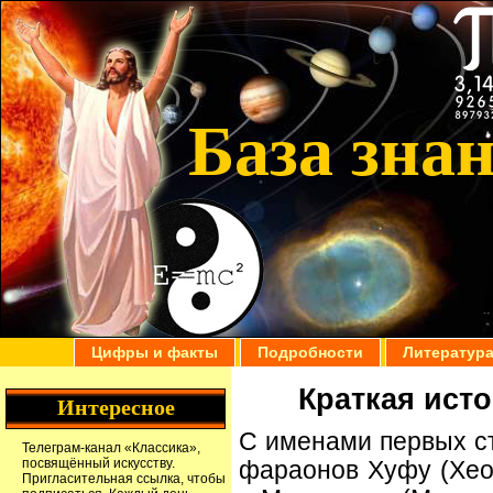
База зна
Цифры и факты
Подробности
Литератур
Краткая ист
Интересное
С именами первых с
Телеграм-канал
«Классика»
,
посвящённый искусству.
фараонов Хуфу (Хео
Пригласительная ссылка
, чтобы