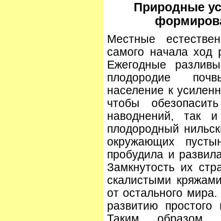
Природные ус
формирова
Местные естестве
самого начала ход р
Ежегодные разлив
плодородие поч
население к усиленн
чтобы обезопасит
наводнений, так и
плодородный нильск
окружающих пустын
пробудила и развила
Замкнутость их стр
скалистыми кряжами
от остального мира.
развитию простого 
Таким образом, 