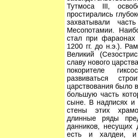
Тутмоса III, осво
простирались глубок
захватывали част
Месопотамии. Наиб
стал при фараонах
1200 гг. до н.э.). 
Великий (Сезостри
славу нового царства
покорителе гикс
развиваться стро
царствования было в
большую часть кото
сыне. В надписях и
стены этих храм
длинные ряды пред
данников, несущих 
есть и халдеи, и