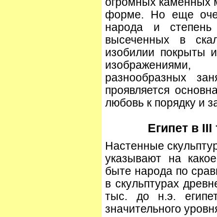
огромных каменных м
форме. Но еще оче
народа и степень 
высеченных в ска
изобилии покрыты 
изображениями,
разнообразных зан
проявляется основн
любовь к порядку и з
Египет в II
Настенные скульптур
указывают на како
быте народа по срав
в скульптурах древн
тыс. до н.э. египе
значительного уровн