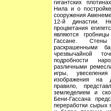
гигантских плотин
Нила и о постройк
сооружения Аменеме I
12-й династии. Н
процветания египетс
являются гробниц
Гассане. Стен
раскрашенными б
чрезвычайной то
подробности на
различными ремесл
игры, увеселени
изображения на д
правило, предста
земледелием и ско
Бени-Гассана пред
переработки сырых п