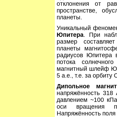
отклонения от рав
пространстве, обу
планеты.
Уникальный феноме
Юпитера
. При наб
размер составляе
планеты магнитосф
радиусов Юпитера 
потока солнечног
магнитный шлейф Юп
5 а.е., т.е. за орбиту
Дипольное магни
напряжённость 318 
давлением ~100 кПа
оси вращения пл
Напряжённость поля 