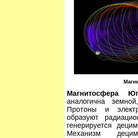
Магн
Магнитосфера Юп
аналогична земной
Протоны и элект
образуют радиацио
генерируется деци
Механизм деци