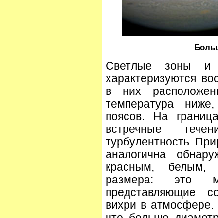
Больш
Светлые зоны 
характеризуются во
в них расположен
температура ниже
поясов. На границ
встречные течен
турбулентность. При
аналогична обнар
красным, белым,
размера: это ме
представляющие с
вихри в атмосфере.
что больше диаметр