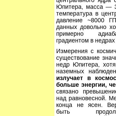
центрального ядра 
Юпитера, масса — 
температурa в цент
давление ~8000 ГП
данных довольно хо
примерно адиаба
градиентом в недрах
Измерения с космич
существование значи
недр Юпитера, хот
наземных наблюде
излучает в космо
больше энергии, ч
связано превышени
над равновесной. М
конца не ясен. Ве
быть продолж