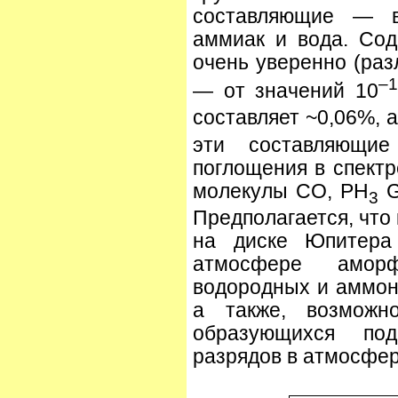
составляющие — во
аммиак и вода. Со
очень уверенно (раз
–
— от значений 10
составляет ~0,06%, 
эти составляющи
поглощения в спект
молекулы CO, PH
G
3
Предполагается, что
на диске Юпитера
атмосфере аморф
водородных и аммон
а также, возможно
образующихся под
разрядов в атмосфер