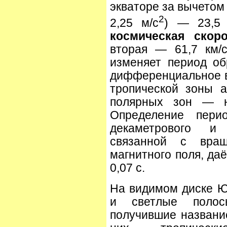
экваторе за вычетом
2
2,25 м/с
) — 23,5 
космическая скоро
вторая — 61,7 км/
изменяет период об
дифференциальное 
тропической зоны 
полярных зон — 
Определение пери
декаметрового и 
связанной с вра
магнитного поля, даё
0,07 с.
На видимом диске 
и светлые полосы
получившие название