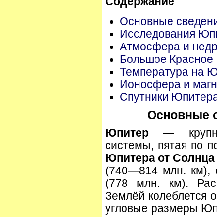
Содержание
Основные сведен
Исследования Юп
Атмосфера и нед
Большое Красное
Температура на 
Ионосфера и маг
Спутники Юпитер
Основные 
Юпитер
— крупне
системы, пятая по п
Юпитера от Солнца
(740—814 млн. км), 
(778 млн. км). Ра
Землёй колеблется о
угловые размеры Юп