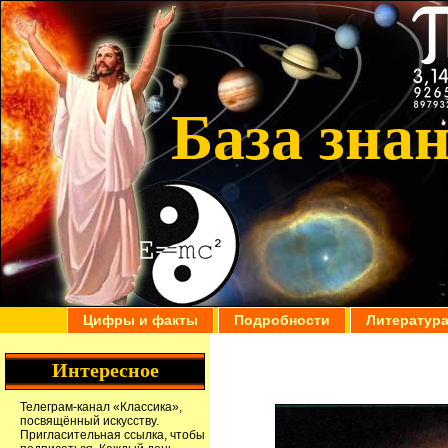
База зна
Цифры и факты
Подробности
Литератур
Интересное
Телеграм-канал
«Классика»
,
посвящённый искусству.
Пригласительная ссылка
, чтобы