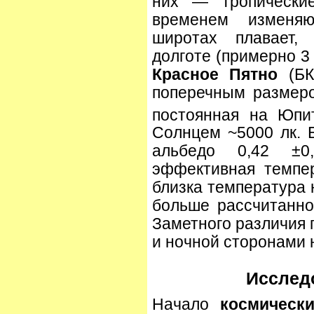
них — тропически
временем изменя
широтах плавает,
долготе (примерно 3 
Красное Пятно
(БК
поперечным размер
постоянная на Юпи
Солнцем ~5000 лк. 
альбедо 0,42 ±0
эффективная темпе
близка температурa 
больше рассчитанно
Заметного различия 
и ночной сторонами 
Исслед
Начало
космическ