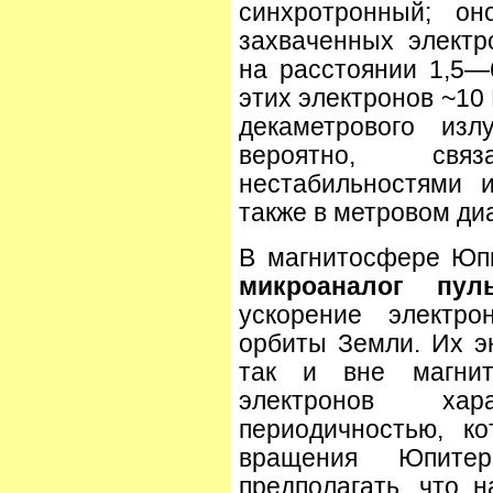
синхротронный; он
захваченных электр
на расстоянии 1,5—
этих электронов ~10
декаметрового из
вероятно, св
нестабильностями 
также в метровом ди
В магнитосфере Юп
микроаналог пул
ускорение электро
орбиты Земли. Их э
так и вне магнит
электронов хара
периодичностью, ко
вращения Юпите
предполагать, что 