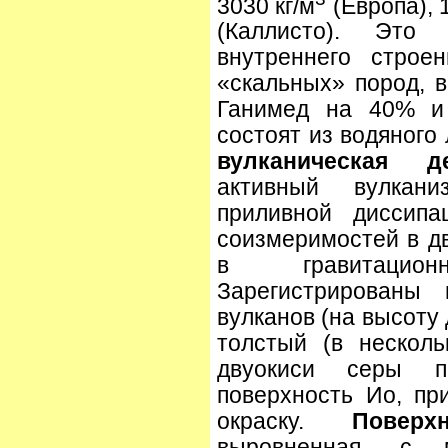
3030 кг/м
(Европа), 
(Каллисто). Это
внутреннего строе
«скальных» пород, в
Ганимед на 40% и 
состоят из водяного
вулканическая де
активный вулкани
приливной диссипа
соизмеримостей в д
в гравитацио
Зарегистрирован
вулканов (на высоту 
толстый (в нескол
двуокиси серы пр
поверхность Ио, пр
окраску.
Повер
выровненная, с 