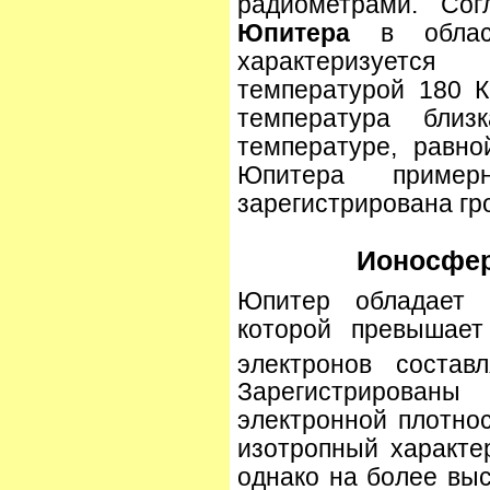
радиометрами. Со
Юпитера
в област
характеризуетс
температурой 180 
температура близ
температуре, равн
Юпитера приме
зарегистрирована гр
Ионосфер
Юпитер обладает
которой превышает
электронов состав
Зарегистрирова
электронной плотнос
изотропный характе
однако на более вы