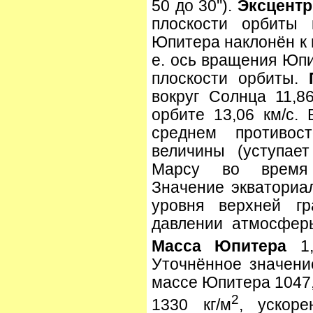
50 до 30'').
Эксцентр
плоскости орбиты к
Юпитера наклонён к п
е. ось вращения Юпи
плоскости орбиты.
вокруг Солнца 11,8
орбите 13,06 км/с.
среднем противос
величины (уступае
Марсу во время в
Значение экваториа
уровня верхней гр
давлении атмосферы
Масса Юпитера
1,
Уточнённое значен
массе Юпитера 1047,
2
1330 кг/м
, ускор