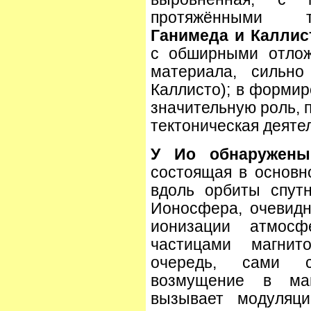
протяжёнными
Ганимеда и Каллис
с обширными отлож
материала, сильно
Каллисто); в форми
значительную роль, 
тектоническая деяте
У Ио обнаружены
состоящая в основн
вдоль орбиты спутн
Ионосфера, очевидн
ионизации атмосф
частицами магни
очередь, сами с
возмущение в ма
вызывает модуляци