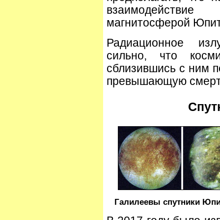
взаимодействи
магнитосферой Юпит
Радиационное изл
сильно, что косми
сблизившись с ним п
превышающую смерте
Спут
Галилеевы спутники Юпит