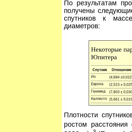
По результатам про
получены следующи
спутников к мас
диаметров:
Некоторые па
Юпитера
Спутник
Отношение
Ио
(4,684 ±0,022
Европа
(2,523 ± 0,02
Ганимед
(7,803 ± 0,03
Каллисто
(5,661 ± 0,01
Плотности спутнико
ростом расстояния 
3