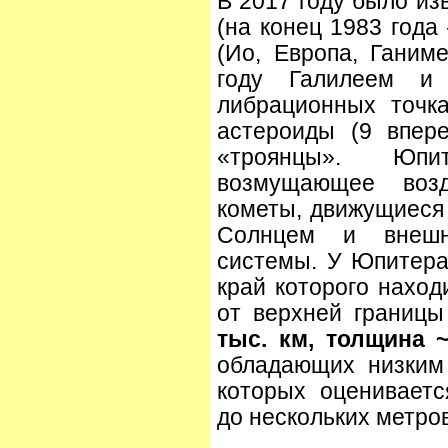
В 2017 году было и
(на конец 1983 года
(Ио, Европа, Ганим
году Галилеем и
либрационных точк
астероиды (9 впер
«троянцы». Юпи
возмущающее возд
кометы, движущиеся
Солнцем и внешн
системы. У Юпитера
край которого наход
от верхней границы
тыс. км, толщина 
обладающих низким
которых оцениваетс
до нескольких метров