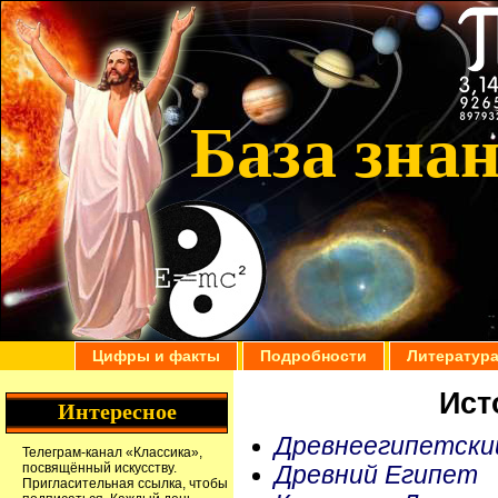
База зна
Цифры и факты
Подробности
Литератур
Ист
Интересное
Древнеегипетски
Телеграм-канал
«Классика»
,
посвящённый искусству.
Древний Египет
Пригласительная ссылка
, чтобы