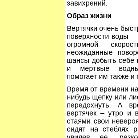
завихрений.
Образ жизни
Вертячки очень быст
поверхности воды – 
огромной скоро
неожиданные повор
шансы добыть себе 
и мертвые водны
помогает им также и
Время от времени на
нибудь щепку или ли
передохнуть. А вр
вертячек – утро и 
стаями свои неверо
сидят на стеблях р
увидев ее, рез