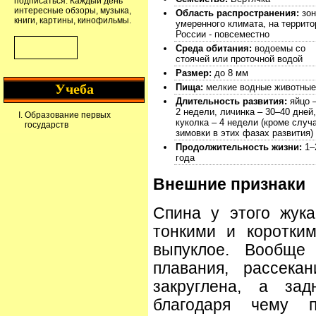
подписаться. Каждый день
интересные обзоры, музыка,
Область распространения:
зон
книги, картины, кинофильмы.
умеренного климата, на террито
России - повсеместно
Среда обитания:
водоемы со
стоячей или проточной водой
Размер:
до 8 мм
Учеба
Пища:
мелкие водные животные
Длительность развития:
яйцо –
2 недели, личинка – 30–40 дней,
Образование первых
куколка – 4 недели (кроме случ
государств
зимовки в этих фазах развития)
Продолжительность жизни:
1–
года
Внешние признаки
Спина у этого жука
тонкими и коротки
выпуклое. Вообще
плавания, рассека
закруглена, а зад
благодаря чему 