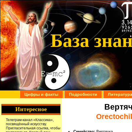
База зна
Цифры и факты
Подробности
Литератур
Вертяч
Интересное
Orectochil
Телеграм-канал
«Классика»
,
посвящённый искусству.
Пригласительная ссылка
, чтобы
Семейство:
Вертячка