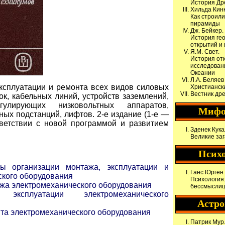
История Др
Хильда Кинк
Как строили
пирамиды
Дж. Бейкер.
История ге
открытий и
Я.М. Свет.
История от
исследован
Океании
Л.А. Беляев
ксплуатации и ремонта всех видов силовых
Христианск
Вестник др
к, кабельных линий, устройств заземлений,
регулирующих низковольтных аппаратов,
Мифо
ых подстанций, лифтов. 2-е издание (1-е —
тветствии с новой программой и развитием
Зденек Кука
Великие за
Псих
ы организации монтажа, эксплуатации и
Ганс Юрген 
ского оборудования
Психология:
ажа электромеханического оборудования
бессмысли
эксплуатации электромеханического
Астр
нта электромеханического оборудования
Патрик Мур