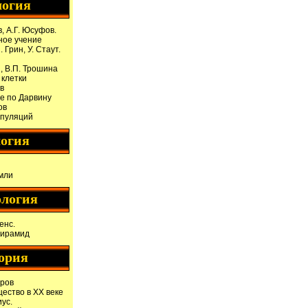
логия
в, А.Г. Юсуфов.
ое учение
. Грин, У. Стаут.
, В.П. Трошина
 клетки
в
е по Дарвину
ов
опуляций
логия
мли
ология
енс.
пирамид
ория
оров
ество в XX веке
ус.