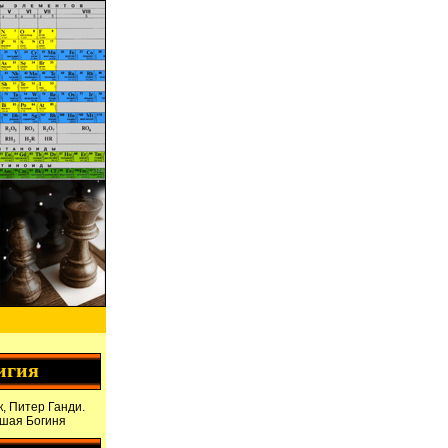
игия
, Питер Ганди.
дшая Богиня