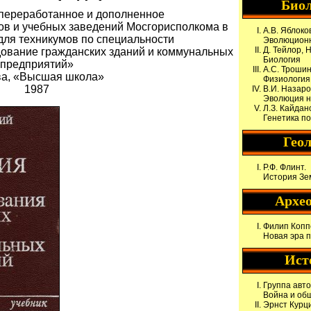
Био
 переработанное и дополненное
в и учебных заведений Мосгорисполкома в
А.В. Яблоко
для техникумов по специальности
Эволюционн
Д. Тейлор, Н
ование гражданских зданий и коммунальных
Биология
предприятий»
А.С. Трошин
а, «Высшая школа»
Физиология
1987
В.И. Назаро
Эволюция н
Л.З. Кайдан
Генетика п
Гео
Р.Ф. Флинт.
История Зе
Архе
Филип Копп
Новая эра 
Ист
Группа авт
Война и общ
Эрнст Курци