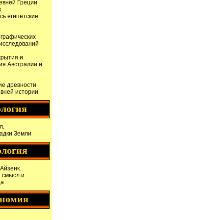
евней Греции
.
сь египетские
ографических
 исследований
крытия и
ия Австралии и
ие древности
евней истории
логия
л.
гадки Земли
ология
Айзенк.
 смысл и
ца
ономия
.