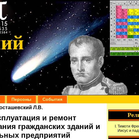
ний
а
Персоны
События
осташевский Л.В.
Рел
сплуатация и ремонт
ния гражданских зданий и
Тимоти Фрек
Иисус и па
ьных предприятий