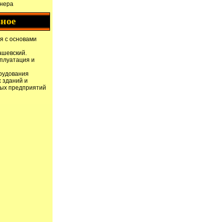
нера
зное
я с основами
ашевский.
сплуатация и
рудования
 зданий и
ых предприятий