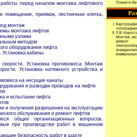
Планета Ве
е работы перед началом монтажа лифтового
Ра
е помещение, приямок, лестничная клетка,
Картографи
под монтаж
топографии
схемы монтажа лифтов
Л.В. Корост
нными узлами
Монтаж, эк
альным методом
ремонт
электрообо
кого оборудования лифта
гражданских
 Установка кабины
коммунальн
 скорости. Установка противовеса. Монтаж
орости. Установка натяжного устройства и
ивовеса на несущие канаты
орудования и разводки проводов на лифте
еля
дка и испытание лифта
фтов
ции и получения разрешения на эксплуатацию
ического обслуживания и ремонт лифтов
иеся общих организационных вопросов.
имые при производстве работ в машинном
ающие безопасность работ в шахте