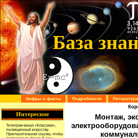
База зна
Цифры и факты
Подробности
Литератур
Кор
Интересное
Монтаж, эк
электрооборудова
Телеграм-канал
«Классика»
,
посвящённый искусству.
коммунал
Пригласительная ссылка
, чтобы