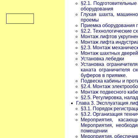
§2.1. Подготовительны
оборудования
Глухая шахта, машинно
проемы
Приемка оборудования 
§2.2. Технологические 
Монтаж лифтов укрупне
Монтаж лифта индустри
§2.3. Монтаж механичес
Монтаж шахтных дверей.
Установка лебедки
Установка ограничителя
каната ограничителя ск
буферов в приямке.
Подвеска кабины и прот
§2.4. Монтаж электрооб
Монтаж подвесного каб
§2.5. Регулировка, нала
Глава 3. Эксплуатация ли
§3.1. Порядок регистра
§3.2. Организация техн
Мероприятия, касающ
Мероприятия, необход
помещении
Мероприятия, обеспечив