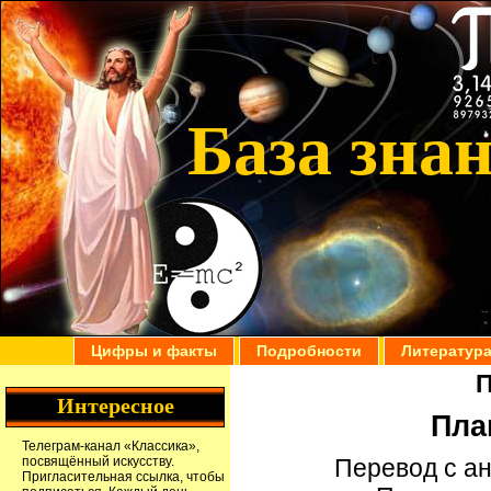
База зна
Цифры и факты
Подробности
Литератур
П
Интересное
Пла
Телеграм-канал
«Классика»
,
посвящённый искусству.
Перевод с ан
Пригласительная ссылка
, чтобы