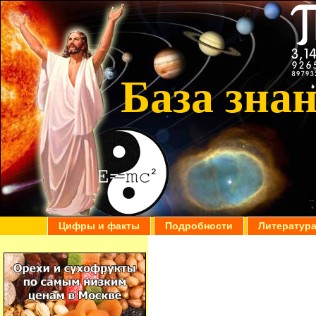
База зна
Цифры и факты
Подробности
Литератур