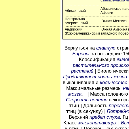
Средиземного м
Абиссинское наг
Абиссинский
Африки
Центрально-
Южная Мексика
американский
Андийский
Южная Америка 
(Южноамериканский)
западного побер
Вернуться на
главную
стран
Европы
за последние 150
Классификация
живо
растительного происх
растений
|
Биологическ
Продолжительность жизни
вынашивания и
количество
Максимальные размеры
не
мозга
, г | Масса головног
Скорость полета
некоторы
птиц | Дальность
перелет
птиц (в секунду) |
Потребно
Верхний
предел слуха
, Гц
Класс
млекопитающих
|
Вы
и птиц | Перечень объектов