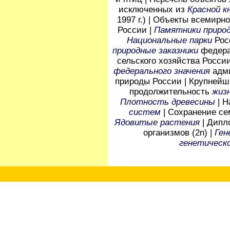
исключенных из
Красной к
1997 г.) | Объекты всемирн
России |
Памятники приро
Национальные парки
Рос
природные заказники
федера
сельского хозяйства Росси
федерального значения
адми
природы России | Крупней
продолжительность
жизн
Плотность древесины
| 
систем
| Сохранение с
Ядовитые растения
| Дип
организмов (2n) |
Ген
генетическо