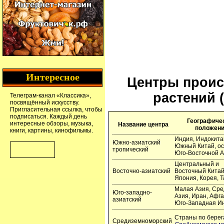
Интересное
Центры проис
растений 
Телеграм-канал
«Классика»
,
посвящённый искусству.
Пригласительная ссылка
, чтобы
подписаться. Каждый день
Географиче
интересные обзоры, музыка,
Название центра
положен
книги, картины, кинофильмы.
Индия, Индокита
Южно-азиатский
Южный Китай, ос
тропический
Юго-Восточной 
Центральный и
Восточно-азиатский
Восточный Китай
Япония, Корея, 
Малая Азия, Ср
Юго-западно-
Азия, Иран, Афга
азиатский
Юго-Западная И
Страны по берег
Средиземноморский