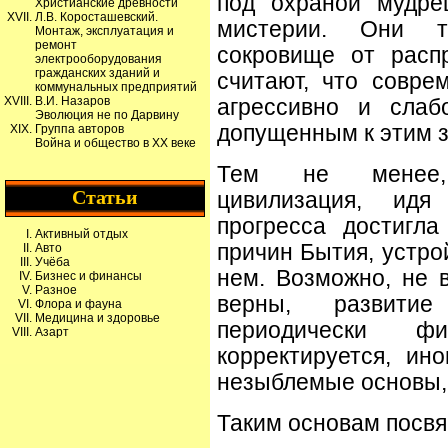
под охраной мудре
Христианские древности
Л.В. Коросташевский.
мистерии. Они т
Монтаж, эксплуатация и
ремонт
сокровище от расп
электрооборудования
гражданских зданий и
считают, что совре
коммунальных предприятий
В.И. Назаров
агрессивно и слаб
Эволюция не по Дарвину
допущенным к этим 
Группа авторов
Война и общество в XX веке
Тем не менее, 
Статьи
цивилизация, идя 
прогресса достигл
Активный отдых
причин Бытия, устро
Авто
Учёба
нем. Возможно, не 
Бизнес и финансы
Разное
верны, развитие
Флора и фауна
Медицина и здоровье
периодически ф
Азарт
корректируется, ин
незыблемые основы, 
Таким основам посвя