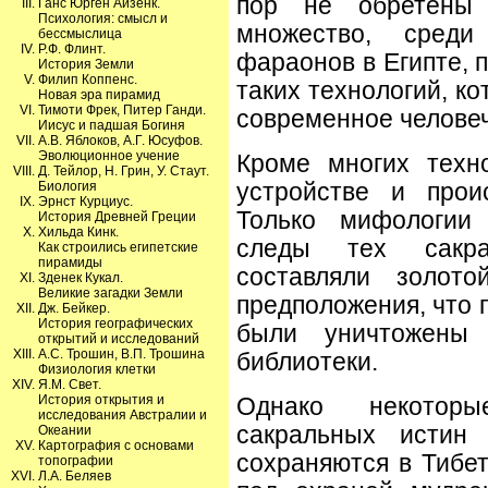
пор не обретены 
Ганс Юрген Айзенк.
Психология: смысл и
множество, сред
бессмыслица
Р.Ф. Флинт.
фараонов в Египте, 
История Земли
Филип Коппенс.
таких технологий, к
Новая эра пирамид
Тимоти Фрек, Питер Ганди.
современное человеч
Иисус и падшая Богиня
А.В. Яблоков, А.Г. Юсуфов.
Эволюционное учение
Кроме многих техн
Д. Тейлор, Н. Грин, У. Стаут.
Биология
устройстве и прои
Эрнст Курциус.
Только мифологии
История Древней Греции
Хильда Кинк.
следы тех сакра
Как строились египетские
пирамиды
составляли золото
Зденек Кукал.
Великие загадки Земли
предположения, что 
Дж. Бейкер.
История географических
были уничтожены 
открытий и исследований
А.С. Трошин, В.П. Трошина
библиотеки.
Физиология клетки
Я.М. Свет.
История открытия и
Однако некоторы
исследования Австралии и
сакральных истин 
Океании
Картография с основами
сохраняются в Тибе
топографии
Л.А. Беляев