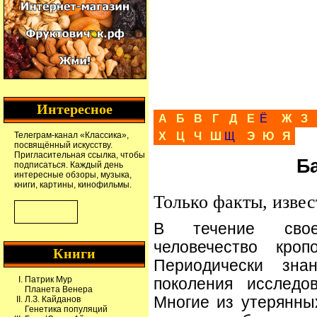
Интересное
А
Б
В
Г
Д
Е
Ё
Ж
З
Телеграм-канал
«Классика»
,
Х
Ц
Ч
Ш
Щ
Э
Ю
Я
посвящённый искусству.
Пригласительная ссылка
, чтобы
Б
подписаться. Каждый день
интересные обзоры, музыка,
книги, картины, кинофильмы.
Только факты, извес
В течение свое
человечество кроп
Книги
Периодически зна
Патрик Мур
поколения исследо
Планета Венера
Многие из утерянны
Л.З. Кайданов
Генетика популяций