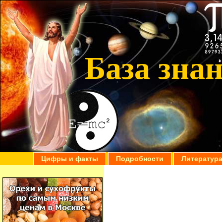
База зна
Цифры и факты
Подробности
Литератур