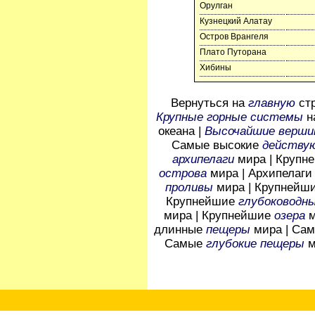
Орулган
Кузнецкий Алатау
Остров Врангеля
Плато Путорана
Хибины
Вернуться на
главную
стр
Крупные горные системы
н
океана |
Высочайшие верши
Самые высокие
действу
архипелаги
мира | Крупн
острова
мира | Архипелаги
проливы
мира | Крупнейш
Крупнейшие
глубоководн
мира | Крупнейшие
озера
м
длинные
пещеры
мира | Са
Самые
глубокие пещеры
м