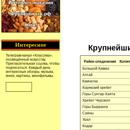
Интересное
Крупнейши
Телеграм-канал
«Классика»
,
посвящённый искусству.
Район оледенения
Колич
Пригласительная ссылка
, чтобы
подписаться. Каждый день
Большой Кавказ
интересные обзоры, музыка,
Алтай
книги, картины, кинофильмы.
Камчатка
Корякский хребет
Горы Сунтар-Хаята
Хребет Черского
Горы Бырранга
Саяны
Урал
Кодар