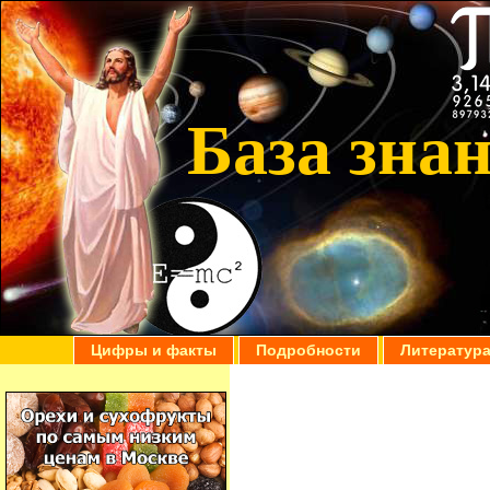
База зна
Цифры и факты
Подробности
Литератур