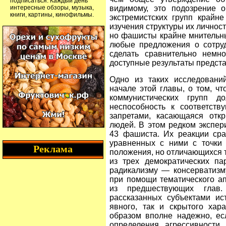
подписаться. Каждый день
интересные обзоры, музыка,
видимому, это подозрение о
книги, картины, кинофильмы.
экстремистских групп крайн
изучения структуры их личнос
но фашисты крайне мнительны
любые предложения о сотруд
сделать сравнительно немн
доступные результаты предст
Одно из таких исследований
начале этой главы, о том, ч
коммунистических групп д
неспособность к соответст
запретами, касающаяся отк
людей. В этом редком экспе
43 фашиста. Их реакции сра
уравненных с ними с точки 
Реклама
положения, но отличающихся т
из трех демократических па
радикализму — консерватизм
при помощи тематического ап
из предшествующих глав.
рассказанных субъектами ис
явного, так и скрытого хар
образом вполне надежно, ес
определения агрессивности,