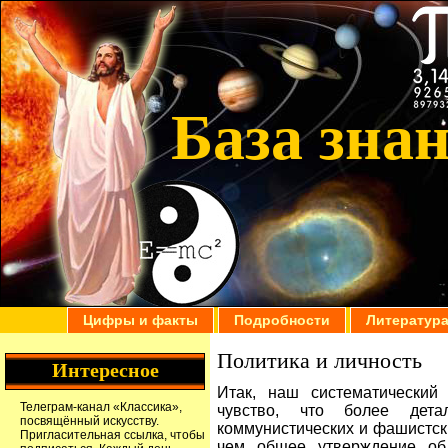
База зна
Цифры и факты
Подробности
Литератур
Политика и личность
Интересное
Итак, наш систематический 
Телеграм-канал
«Классика»
,
чувство, что более дета
посвящённый искусству.
коммунистических и фашистск
Пригласительная ссылка
, чтобы
чем общее утверждение об 