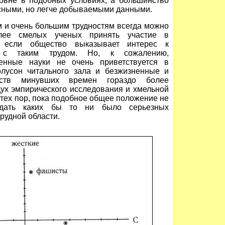
овне в подобных условиях, а большинство
сными, но легче добываемыми данными.
 и очень большим трудностям всегда можно
олее смелых ученых принять участие в
, если общество выказывает интерес к
м с таким трудом. Но, к сожалению,
енные науки не очень приветствуется в
полусон читального зала и безжизненные и
еств минувших времен гораздо более
дух эмпирического исследования и хмельной
 тех пор, пока подобное общее положение не
идать каких бы то ни было серьезных
рудной области.