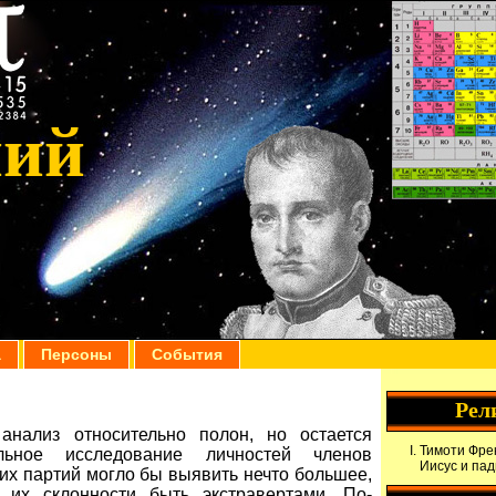
ний
а
Персоны
События
Рел
анализ относительно полон, но остается
Тимоти Фрек
льное исследование личностей членов
Иисус и па
их партий могло бы выявить нечто большее,
их склонности быть экстравертами. По-