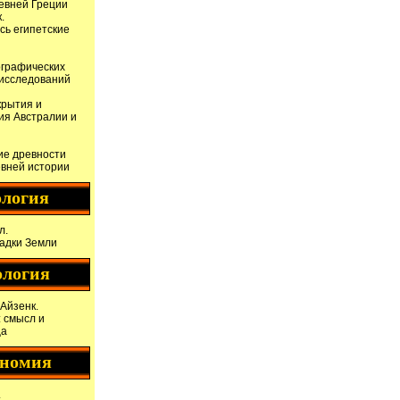
евней Греции
.
сь египетские
ографических
 исследований
крытия и
ия Австралии и
ие древности
евней истории
логия
л.
гадки Земли
ология
Айзенк.
 смысл и
ца
ономия
.