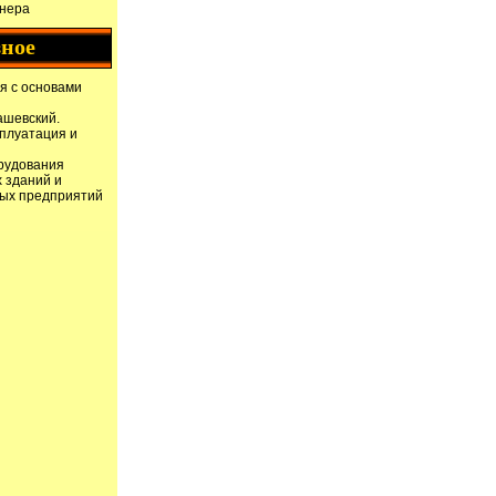
нера
зное
я с основами
ашевский.
сплуатация и
рудования
 зданий и
ых предприятий