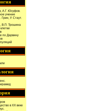
логия
в, А.Г. Юсуфов.
ое учение
. Грин, У. Стаут.
, В.П. Трошина
 клетки
в
е по Дарвину
ов
опуляций
логия
мли
ология
енс.
пирамид
ория
оров
ество в XX веке
ус.