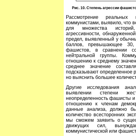
Рис. 10. Степень агрессии фашист
Рассмотрение реальных 
коммунистами, выявило, что в
для множества историй,
агрессивности, обнаруженно
предел, выявленный у обычны
баллов, превышающее 30,
фашистов, в сравнении с
нейтральной группы. Комм
отношению к среднему значени
среднее значение состав
подсказывают определенное 
но выяснить большее количес
Другие исследования анал
выявлении степени жест
неопределенность фашисты и
отношению к членам демокр
данные анализа, должно бы
количество всесторонних эк
мы сможем заявить о сущес
движущих сил, вынужда
коммунистической или фашист