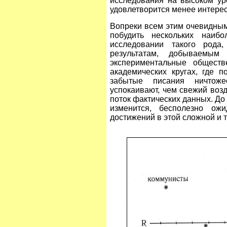
исследования на высоком ур
удовлетворится менее интере
Вопреки всем этим очевидным
побудить нескольких наиб
исследовании такого рода
результатам, добываемы
экспериментальные обществ
академических кругах, где 
забытые писания ничтож
успокаивают, чем свежий воз
поток фактических данных. До
изменится, бесполезно ож
достижений в этой сложной и т