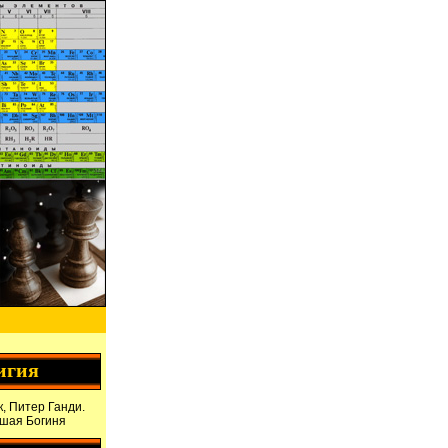
игия
, Питер Ганди.
дшая Богиня