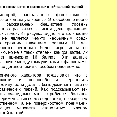
ов и коммунистов в сравнении с нейтральной группой
историй, рассказанных фашистами и
се они «пахнут» кровью. Это особенно верно
 рассказанных фашистами. Уровень
й в их рассказах, в самом деле превышает
х людей. Из рисунка видно, что количество
 не является чем-то необычным среди
о средним значением, равным 11, для
унисты несколько более агрессивны по
ю, но не в такой степени, как фашисты. Их
ляет примерно 16 баллов. Эти данные
различие между коммунистами и фашистами,
тво деталей таким способом невозможно.
огичного характера показывают, что в
кости и неспособности переносить
 коммунисты должны быть доминантными по
атических партий. Как подсказывают эти
ть очевидным, что потребуется большое
спериментальных исследований, прежде чем
твенном, а не поверхностном понимании
ющих человека становиться членом
ской партий.