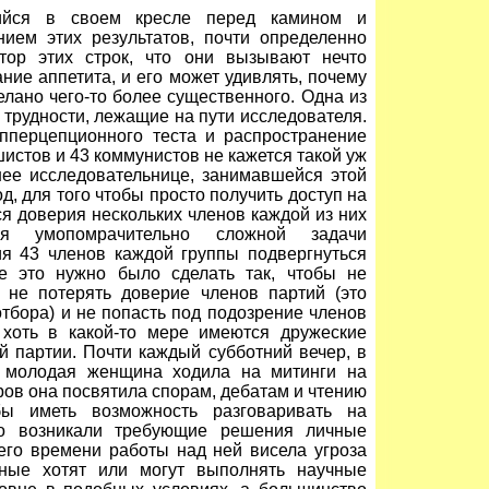
шийся в своем кресле перед камином и
ием этих результатов, почти определенно
втор этих строк, что они вызывают нечто
ние аппетита, и его может удивлять, почему
елано чего-то более существенного. Одна из
трудности, лежащие на пути исследователя.
пперцепционного теста и распространение
шистов и 43 коммунистов не кажется такой уж
нее исследовательнице, занимавшейся этой
д, для того чтобы просто получить доступ на
ся доверия нескольких членов каждой из них
я умопомрачительно сложной задачи
ия 43 членов каждой группы подвергнуться
е это нужно было сделать так, чтобы не
, не потерять доверие членов партий (это
тбора) и не попасть под подозрение членов
 хоть в какой-то мере имеются дружеские
й партии. Почти каждый субботний вечер, в
я молодая женщина ходила на митинги на
ров она посвятила спорам, дебатам и чтению
бы иметь возможность разговаривать на
но возникали требующие решения личные
его времени работы над ней висела угроза
еные хотят или могут выполнять научные