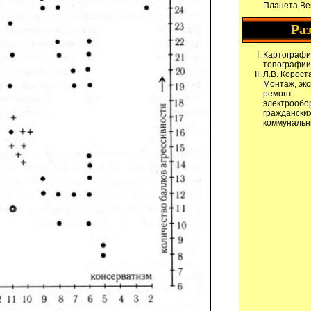
Планета Ве
Ра
Картографи
топографии
Л.В. Корост
Монтаж, эк
ремонт
электрообо
гражданских
коммунальн