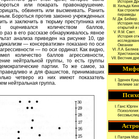
История Др
бороться или покарать правонарушение.
Хильда Кинк
орицать, обвинять или высмеивать. Ранить
Как строили
пирамиды
дным. Бороться против законно учрежденных
Дж. Бейкер.
тить и заключить в тюрьму преступника или
История ге
к оценивался количеством баллов,
открытий и
Я.М. Свет.
о раз в его рассказе обнаруживалось явное
История от
льтат анализа приведен на рисунке 10, где
исследован
дикализм — консерватизм» показано по оси
Океании
 агрессивности — по оси ординат. Как видно,
Л.А. Беляев
Христианск
ел количество баллов агрессивности,
Вестник др
ние нейтральной группы, то есть группы
емократические партии. То же самое, за
Мифо
справедливо и для фашистов, принимавших
олько четверо из них имеют показатель
Зденек Кука
чем нейтральная группа.
Великие за
Псих
Ганс Юрген 
Психология:
бессмысли
Астр
Патрик Мур