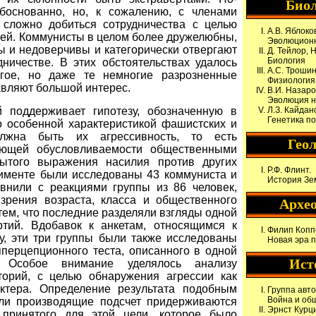
Био
боснованно, но, к сожалению, с членами
е сложно добиться сотрудничества с целью
А.В. Яблоко
тей. Коммунисты в целом более дружелюбны,
Эволюционн
 и недоверчивы и категорически отвергают
Д. Тейлор, Н
Биология
ничестве. В этих обстоятельствах удалось
А.С. Трошин
огое, но даже те немногие разрозненные
Физиология
авляют большой интерес.
В.И. Назаро
Эволюция н
 поддерживает гипотезу, обозначенную в
Л.З. Кайдан
Генетика п
то особенной характеристикой фашистских и
олжна быть их агрессивность, то есть
Гео
вующей обусловливаемости общественными
рытого выражения насилия против других
Р.Ф. Флинт.
рименте были исследованы 43 коммуниста и
История Зе
внили с реакциями группы из 86 человек,
зрения возраста, класса и общественного
Архе
ем, что последние разделяли взгляды одной
ртий. Вдобавок к анкетам, относящимся к
Филип Копп
у, эти три группы были также исследованы
Новая эра 
перцепционного теста, описанного в одной
Ист
 Особое внимание уделялось анализу
торий, с целью обнаружения агрессии как
актера. Определение результата подобным
Группа авт
Война и общ
ли производящие подсчет придерживаются
Эрнст Курци
 принятого для этой цели, которое было