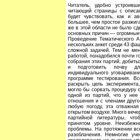
Читатель, удобно устроив
читающий страницы с описан
будет чувствовать, как и а
большее, чем простое разжига
же в этой области не было сд
основных причин — огромные 
Проведение Тематического А
нескольких анкет среди 43 фа
сложной задачей. Тем не ме
работой, понадобился почти го
собрания этих партий, добить
и подготовить почву дл
индивидуального уговариван
программе тестирования. Вс
раскрыть цель эксперимента
могло бы сорвать процедуру о
одной из партий, что у нее
отношения и с членами друго
любую погоду, эта отважна
открытом воздухе. Много вече
партийной литературы, что
принятом уровне. Неизбеж
проблемы. На протяжении вс
разоблачения. Немногие уч