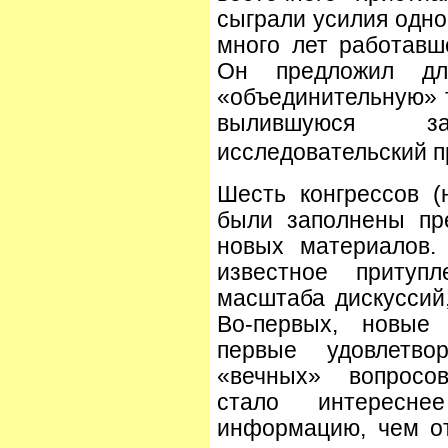
сыграли усилия одно
много лет работавш
Он предложил дл
«объединительную» т
вылившуюся з
исследовательский п
Шесть конгрессов (н
были заполнены пр
новых материалов.
известное притуп
масштаба дискуссий,
Во-первых, новые
первые удовлетв
«вечных» вопросов
стало интересн
информацию, чем от