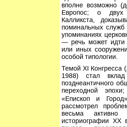
вполне возможно (д
Европос; о двух
Калликста, доказы
поминальных служб б
упоминаниях церков
— речь может идти 
или иных сооружени
особой типологии.
Темой XI Конгресса 
1988) стал вклад
позднеантичного общ
переходной эпохи
«Епископ и Город»
рассмотрел пробле
весьма активно 
историографии XX 