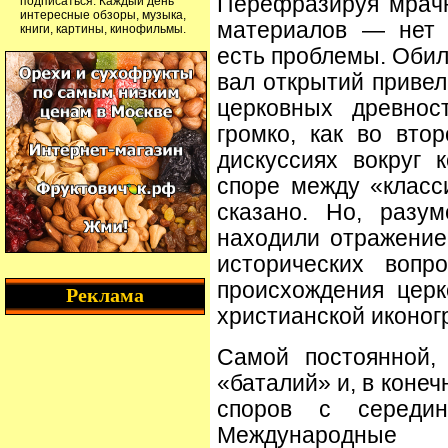
Перефразируя мрачн
подписаться. Каждый день
интересные обзоры, музыка,
материалов — нет 
книги, картины, кинофильмы.
есть проблемы. Обил
вал открытий привел
церковных древнос
громко, как во вто
дискуссиях вокруг 
споре между «класс
сказано. Но, разум
находили отражение
исторических вопр
происхождения церк
Реклама
христианской иконог
Самой постоянной,
«баталий» и, в коне
споров с середи
Международные 