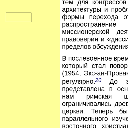
тем для конгрессов
архитектуры и пробл
формы перехода от
распространени
миссионерской дея
правоверия и «дисс
пределов обсуждения
В послевоенное врем
который стал пово
(1954, Экс-ан-Прова
20
регулярно.
До эт
представлена в ос
нам римская шк
ограничивались дре
церкви. Теперь бы
параллельного изуч
восточного христи