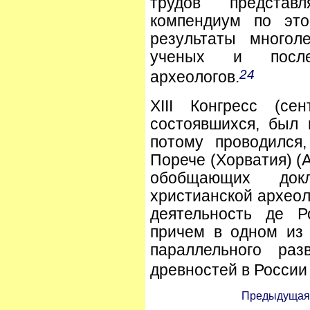
трудов представ
компендиум по это
результаты многол
ученых и после
24
археологов.
XIII Конгресс (се
состоявшихся, был
потому проводился,
Порече (Хорватия) (A
обобщающих докл
христианской археол
деятельность де Р
причем в одном из
параллельного раз
древностей в России
Предыдущая