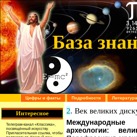
База зна
Цифры и факты
Подробности
Литератур
2
. Век великих диск
Интересное
Международные 
Телеграм-канал
«Классика»
,
посвящённый искусству.
археологии: вел
Пригласительная ссылка
, чтобы