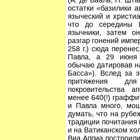
(А. де Вааль, П. Шт
остатки «базилики а
языческий и христиа
что до середины I
язычники, затем о
разгар гонений импе
258 г.) сюда перене
Павла, а 29 июня 
обычаю датировав на
Басса»). Вслед за 
притяжения для
покровительства а
менее 640(!) граффи
и Павла много, мо
думать, что на рубе
традиции почитания 
и на Ватиканском хол
Виа Аппиа построили