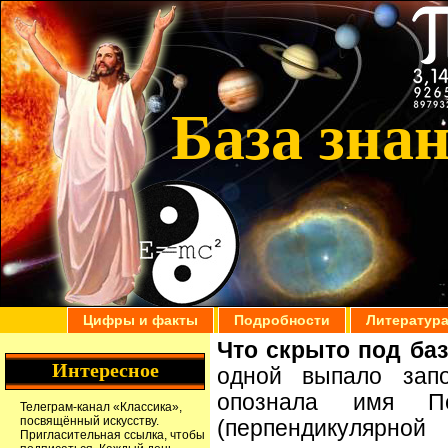
База зна
Цифры и факты
Подробности
Литератур
Что скрыто под ба
Интересное
одной выпало запо
опознала имя 
Телеграм-канал
«Классика»
,
посвящённый искусству.
(перпендикулярно
Пригласительная ссылка
, чтобы