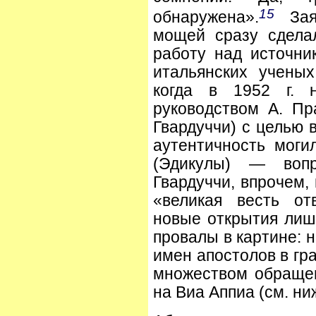
15
обнаружена».
Заяв
мощей сразу сдела
работу над источн
итальянских ученых
когда в 1952 г. н
руководством А. П
Гвардуччи) с целью 
аутентичность моги
(Эдикулы) — воп
Гвардуччи, впрочем,
«великая весть от
новые открытия лиш
провалы в картине: н
имен апостолов в гр
множеством обращен
на Виа Аппиа (см. ни