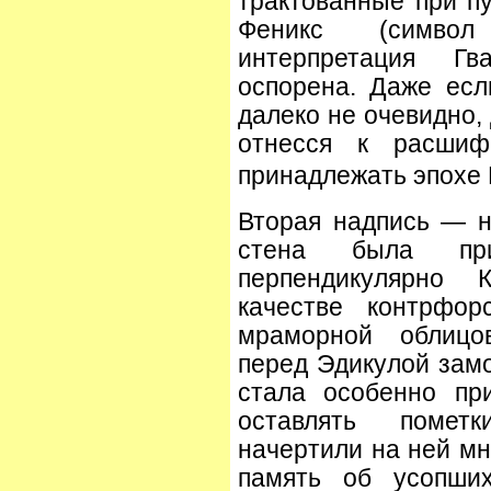
трактованные при пу
Феникс (символ 
интерпретация Г
оспорена. Даже есл
далеко не очевидно,
отнесся к расшифр
принадлежать эпохе 
Вторая надпись — н
стена была пр
перпендикулярно 
качестве контрфор
мраморной облицо
перед Эдикулой замо
стала особенно пр
оставлять помет
начертили на ней мн
память об усопших