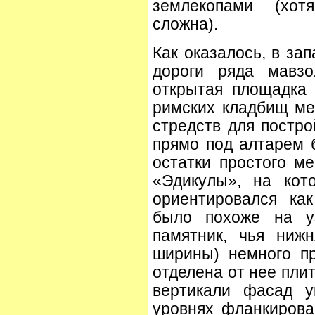
землекопами (хот
сложна).
Как оказалось, в за
дороги ряда мавзо
открытая площадка
римских кладбищ ме
стредств для постро
прямо под алтарем б
остатки простого м
«Эдикулы», на кот
ориентировался ка
было похоже на у
памятник, чья нижн
ширины) немного п
отделена от нее пли
вертикали фасад у
уровнях фланкиров