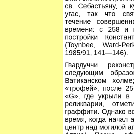
св. Себастьяну, а 
угас, так что св
течение совершенн
времени: с 258 и 
постройки Констан
(Toynbee, Ward-Per
1985/91, 141—146).
Гвардуччи реконс
следующим образ
Ватиканском холме
«трофей»; после 25
«G», где укрыли в
реликварии, отм
граффити. Однако вс
время, когда начал 
центр над могилой а