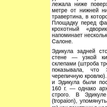
лежала ниже повер
метре от нижней н
травертина, в котор
Площадку перед фа
крохотный «двори
напоминает нескольк
Салоне.
Эдикула задней ст
стене — узкой ки
склепами (штроба тр
показывала, что 
черепичную кровлю).
и Эдикула были по
160 г. — однако ар
строго. В Эдикул
(tropaion), упомяну