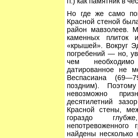
гг.) как памятник в ч
Но где же само по
Красной стеной была
район мавзолеев. 
каменных плиток и
«крышей». Вокруг Э
погребений — но, ув
чем необходимо
датированное не м
Веспасиана (69—
поздним). Поэто
невозможно приз
десятилетний зазо
Красной стены, ме
гораздо глубж
непотревоженного 
найдены несколько к