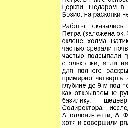
церкви. Недаром в 
Бозио, на раскопки н
Работы оказались
Петра (заложена ок. 
склоне холма Вати
частью срезали почв
частью подсыпали гр
столько же, если н
для полного раскр
примерно четверть 
глубине до 9 м под 
как открываемые руи
базилику, шедев
Содиректора иссле
Аполлони-Гетти, А. 
хотя и совершили ря