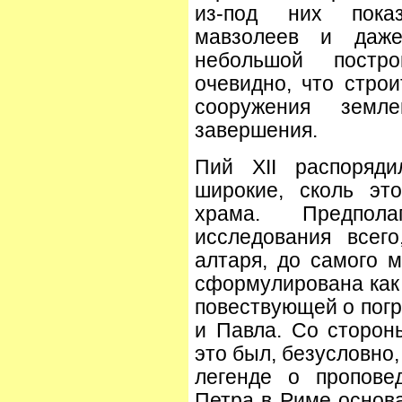
из-под них показ
мавзолеев и даж
небольшой постр
очевидно, что строи
сооружения земл
завершения.
Пий XII распоряди
широкие, сколь эт
храма. Предпол
исследования всег
алтаря, до самого 
сформулирована как 
повествующей о погр
и Павла. Со сторон
это был, безусловно
легенде о пропове
Петра в Риме основ