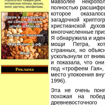
подписаться. Каждый день
мавзолее некропо
интересные обзоры, музыка,
полностью расшифро
книги, картины, кинофильмы.
которое оказало
загадочной крипто
христианской духо
многочисленные приз
Я обнаружила и иде
мощи Петра, кот
странных, но объяс
ускользнули от вним
и показала, что он
под «трофеем Гая»,
Реклама
место упокоения внут
1996).
Эта не очень поня
похожая на побед
древневосточног