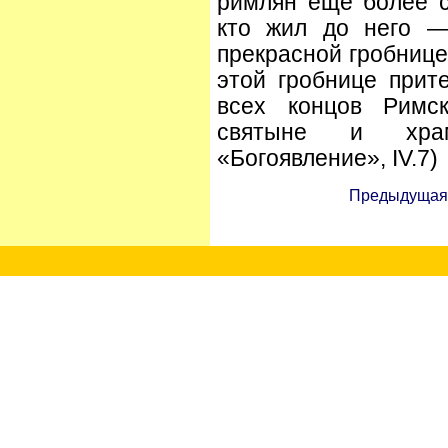
римлян еще более с
кто жил до него —
прекрасной гробнице
этой гробнице прит
всех концов Римс
святыне и храм
«Богоявление», IV.7)
Предыдущая