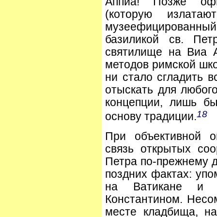
Аппиа! Позже оф
(которую излата
музеефицированн
базиликой св. Пет
святилище на Виа 
методов римской шко
ни стало сгладить 
отыскать для любог
концепции, лишь б
18
основу традиции.
При объективной о
связь открытых со
Петра по-прежнему д
поздних фактах: упо
на Ватикане и п
Константином. Несом
месте кладбища, на