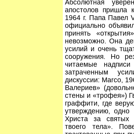
Абсолютная увере
апостолов пришла к
1964 г. Папа Павел V
официально объяви
принять «открытия
невозможно. Она де
усилий и очень тща
сооружения. Но ре
читаемые надписи
затраченным усил
дискуссии: Marco, 1
Валериев» (доволь
стены и «трофея») 
граффити, где веру
утверждению, одно 
Христа за святых 
твоего тела». Пов