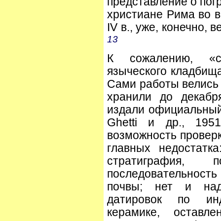
представление о пог
христиане Рима во в
IV в., уже, конечно,
13
К сожалению, «с
языческого кладбища
Сами работы велись 
хранили до декабря
издали официальный 
Ghetti и др., 195
возможность проверк
главных недостатк
стратиграфия, 
последовательность 
почвы; нет и на
датировок по ин
керамике, оставл