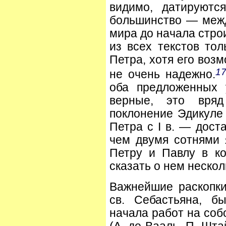
видимо, датируются
большинство — между
мира до начала стро
из всех текстов тол
Петра, хотя его воз
1
не очень надежно.
оба предложенных 
верные, это вряд
поклонение Эдикуле 
Петра с I в. — дост
чем двумя сотнями
Петру и Павлу в к
сказать о нем нескол
Важнейшие раскопки
св. Себастьяна, б
начала работ на собо