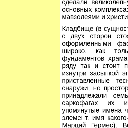
сделали великолеп
основных комплекса:
мавзолеями и христиа
Кладбище (в сущност
с двух сторон сто
оформленными фас
широко, как толь
фундаментов храма
ряду так и стоит 
изнутри засыпкой эп
приставленные тес
снаружи, но просто
принадлежали семь
саркофагах их ид
упомянутые имена ч
элемент, имя какого
Марций Гермес). В