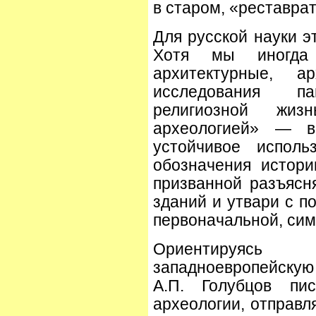
в старом, «реставра
Для русской науки э
Хотя мы иногда 
архитектурные, а
исследования п
религиозной жиз
археологией» — в
устойчивое исполь
обозначения истори
призванной разъясн
зданий и утвари с п
первоначальной, сим
Ориентируяс
западноевропейскую
А.П. Голубцов пи
археологии, отправл