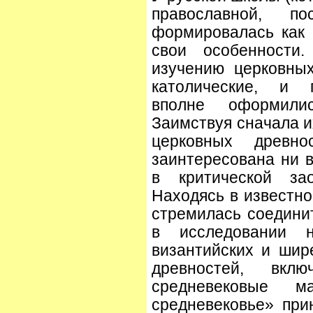
православной, п
формировалась как 
свои особенности
изучению церковных
католические, и п
вполне оформили
Заимствуя сначала и
церковных древн
заинтересована ни в
в критической зао
Находясь в известно
стремилась соедини
в исследовании 
византийских и ши
древностей, вкл
средневековые 
средневековье» пр