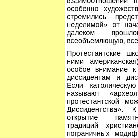
взаимоотношений п
особенно художест
стремились предс
неделимой» от нач
далеком прошло
всеобъемлющую, все
Протестантские шк
ними американская
особое внимание к
диссидентам и дис
Если католическую
называют «архе
протестантской мо
Диссидентства». 
открытие памятн
традиций христиа
пограничных модиф