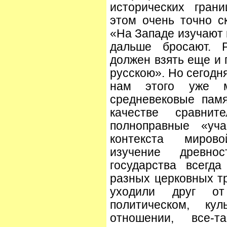
исторических гран
этом очень точно с
«На Западе изучают 
дальше бросают. Р
должен взять еще и 
русскою». Но сегодн
нам этого уже 
средневековые пам
качестве сравнит
полноправные «уча
контекста миров
изучение древно
государства всегд
разных церковных тр
уходили друг от
политическом, ку
отношении, все-