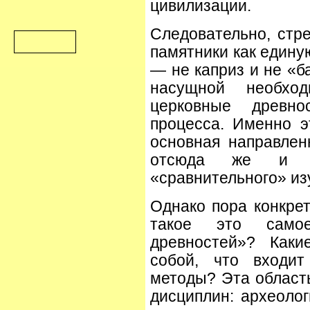
цивилизации.
Следовательно, стр
памятники как едину
— не каприз и не «б
насущной необход
церковные древн
процесса. Именно 
основная направлен
отсюда же и м
«сравнительного» из
Однако пора конкрет
такое это самое
древностей»? Каки
собой, что входит
методы? Эта область
дисциплин: археолог