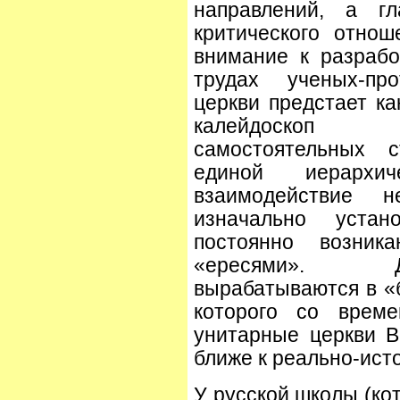
направлений, а г
критического отнош
внимание к разрабо
трудах ученых-пр
церкви предстает ка
калейдоскоп 
самостоятельных 
единой иерарх
взаимодействие 
изначально устан
постоянно возни
«ересями». Д
вырабатываются в «
которого со време
унитарные церкви В
ближе к реально-ист
У русской школы (ко