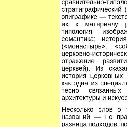
сравнительно-типол
стратиграфический (
эпиграфике — тексто
их к материалу р
типология изобр
семантика; истори
(«монастырь», «со
церковно-историче
отражение развит
церквей). Из сказ
история церковных
как одна из специал
тесно связанных
архитектуры и искусс
Несколько слов о 
названий — не пра
разница подходов, по