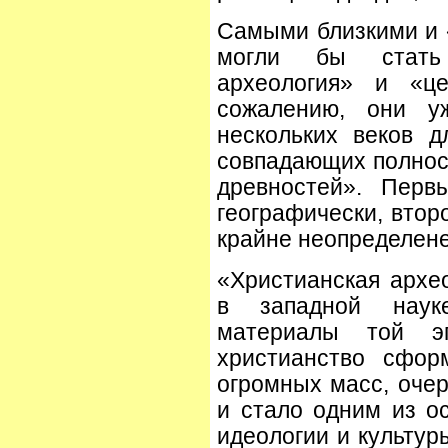
Самыми близкими и
могли бы стать 
археология» и «це
сожалению, они у
нескольких веков д
совпадающих полнос
древностей». Перв
географически, втор
крайне неопределене
«Христианская архе
в западной наук
материалы той эп
христианство сфор
огромных масс, оче
и стало одним из о
идеологии и культур