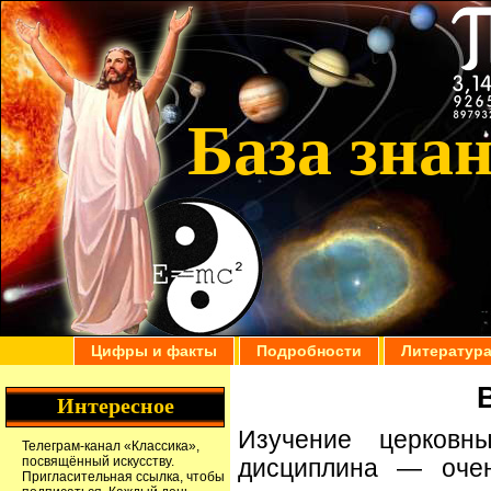
База зна
Цифры и факты
Подробности
Литератур
Интересное
Изучение церковн
Телеграм-канал
«Классика»
,
посвящённый искусству.
дисциплина — очен
Пригласительная ссылка
, чтобы