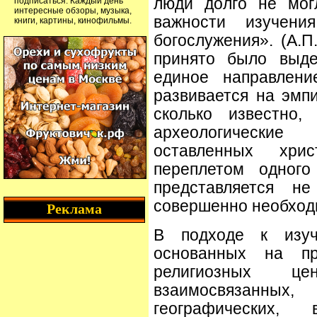
люди долго не мог
подписаться. Каждый день
интересные обзоры, музыка,
важности изучения
книги, картины, кинофильмы.
богослужения». (А.П
принято было выде
единое направлени
развивается на эмпи
сколько известно,
археологические 
оставленных хри
переплетом одного
представляется н
совершенно необхо
Реклама
В подходе к изуч
основанных на п
религиозных це
взаимосвязанны
географических,