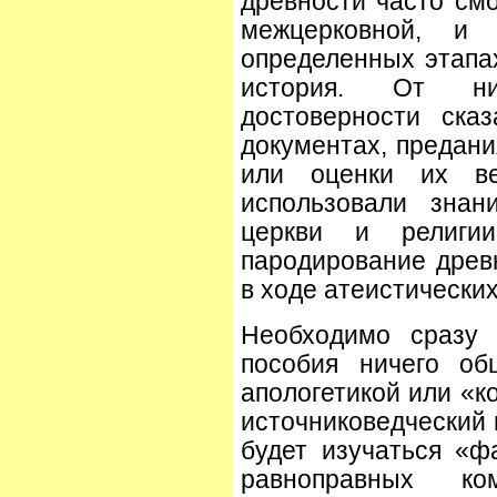
древности часто смо
межцерковной, и 
определенных этапа
история. От ни
достоверности ска
документах, предани
или оценки их ве
использовали знан
церкви и религии
пародирование древ
в ходе атеистических
Необходимо сразу 
пособия ничего об
апологетикой или «к
источниковедческий 
будет изучаться «ф
равноправных ко