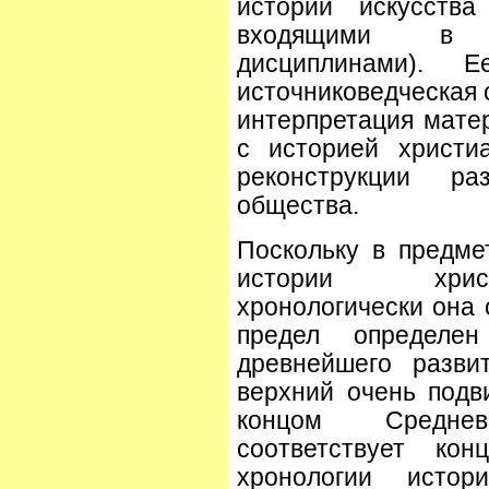
истории искусств
входящими в н
дисциплинами). 
источниковедческая 
интерпретация мате
с историей христи
реконструкции ра
общества.
Поскольку в предм
истории христ
хронологически она 
предел определе
древнейшего разви
верхний очень подв
концом Средне
соответствует ко
хронологии исто