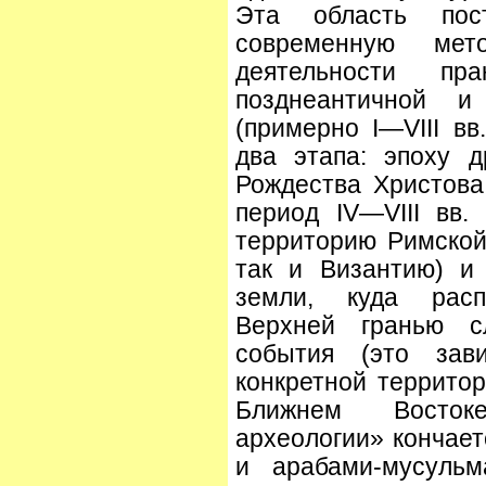
Эта область пос
современную мет
деятельности пр
позднеантичной и
(примерно I—VIII вв
два этапа: эпоху д
Рождества Христова 
период IV—VIII вв.
территорию Римской
так и Византию) и
земли, куда распр
Верхней гранью с
события (это за
конкретной террито
Ближнем Восток
археологии» кончает
и арабами-мусульм