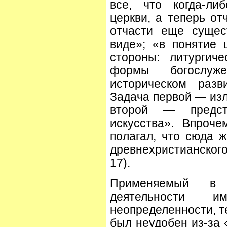
все, что когда-ли
церкви, а теперь от
отчасти еще сущес
виде»; «в понятие 
стороны: литургич
формы богослуж
историческом раз
Задача первой — изл
второй — предст
искусства». Впроч
полагал, что сюда 
древнехристианског
17).
Применяемый в е
деятельности и
неопределенности, т
был неудобен из-за 