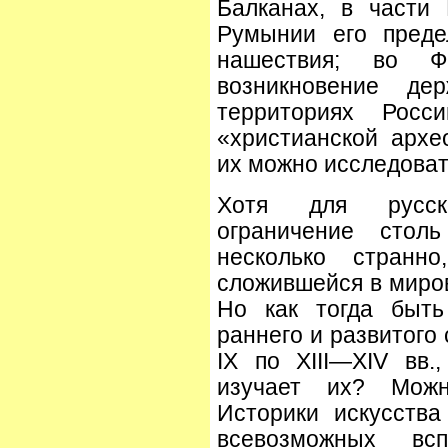
Балканах, в части 
Румынии его преде
нашествия; во
возникновение де
территориях Росс
«христианской архе
их можно исследова
Хотя для русско
ограничение стол
несколько странно
сложившейся в миро
Но как тогда быть
раннего и развитого
IX по XIII—XIV вв
изучает их? Можн
Историки искусства
всевозможных всп