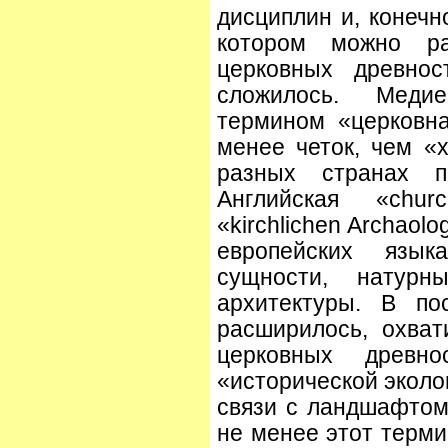
дисциплин и, конечн
котором можно ра
церковных древнос
сложилось. Меди
термином «церковн
менее четок, чем «х
разных странах 
Английская «chur
«kirchlichen Archaolo
европейских язы
сущности, натурн
архитектуры. В по
расширилось, охва
церковных древн
«исторической эколо
связи с ландшафтом,
не менее этот терми