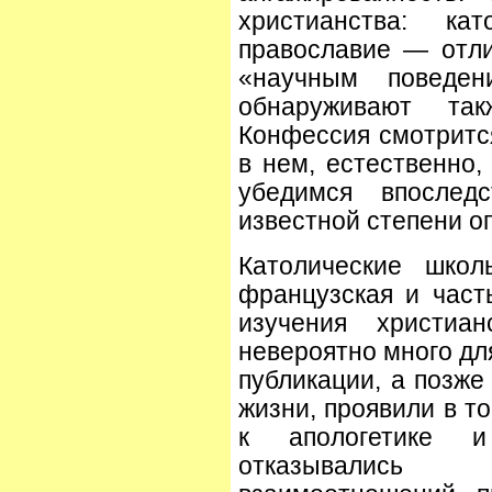
христианства: ка
православие — отл
«научным поведен
обнаруживают так
Конфессия смотрится
в нем, естественно,
убедимся впослед
известной степени оп
Католические школ
французская и част
изучения христиа
невероятно много дл
публикации, а позже
жизни, проявили в т
к апологетике и
отказывались