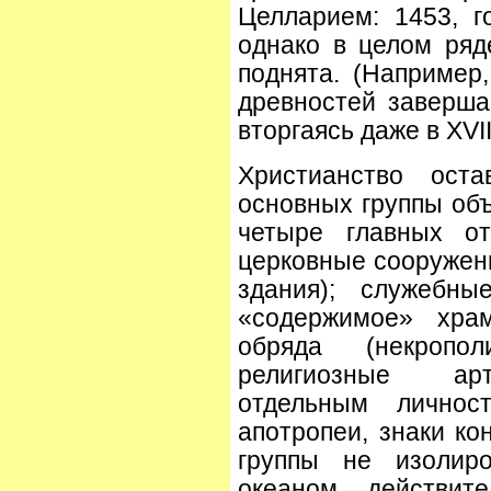
Целларием: 1453, г
однако в целом ряд
поднята. (Например
древностей завершае
вторгаясь даже в XVII
Христианство ост
основных группы объ
четыре главных от
церковные сооружен
здания); служебны
«содержимое» храм
обряда (некропол
религиозные арт
отдельным личнос
апотропеи, знаки ко
группы не изолир
океаном действите