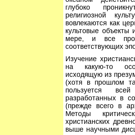
глубоко проникн
религиозной куль
вовлекаются как це
культовые объекты и
мере, и все про
соответствующих эпо
Изучение христианс
на какую-то осо
исходящую из презу
(хотя в прошлом т
пользуется всей
разработанных в с
(прежде всего в ар
Методы критичес
христианских древ
выше научными дисц