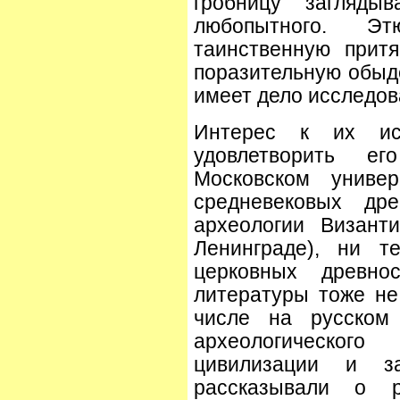
гробницу загляды
любопытного. Эт
таинственную прит
поразительную обыд
имеет дело исследов
Интерес к их ис
удовлетворить е
Московском униве
средневековых др
археологии Визант
Ленинграде), ни т
церковных древно
литературы тоже не 
числе на русском 
археологического 
цивилизации и з
рассказывали о р