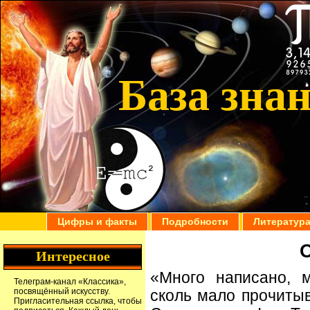
База зна
Цифры и факты
Подробности
Литератур
О
Интересное
«Много написано, м
Телеграм-канал
«Классика»
,
посвящённый искусству.
сколь мало прочитыв
Пригласительная ссылка
, чтобы