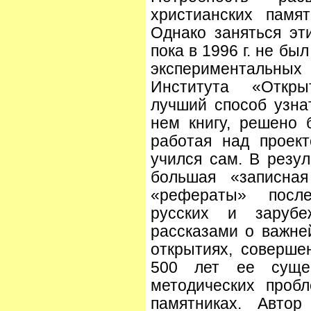
христианских памят
Однако заняться эт
пока в 1996 г. не бы
экспериментальны
Института «Откры
лучший способ узна
нем книгу, решено 
работая над проек
учился сам. В резул
большая «записна
«рефераты» посл
русских и зарубе
рассказами о важне
открытиях, соверше
500 лет ее сущес
методических проб
памятниках. Автор