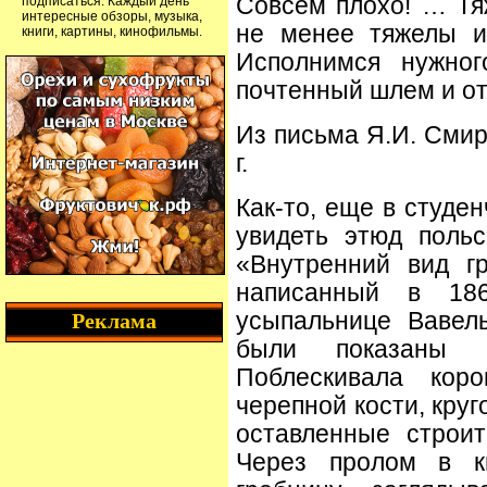
Совсем плохо! … Тя
подписаться. Каждый день
интересные обзоры, музыка,
не менее тяжелы и
книги, картины, кинофильмы.
Исполнимся нужног
почтенный шлем и от
Из письма Я.И. Смир
г.
Как-то, еще в студе
увидеть этюд поль
«Внутренний вид г
написанный в 18
усыпальнице Вавель
Реклама
были показаны 
Поблескивала кор
черепной кости, круг
оставленные строи
Через пролом в к