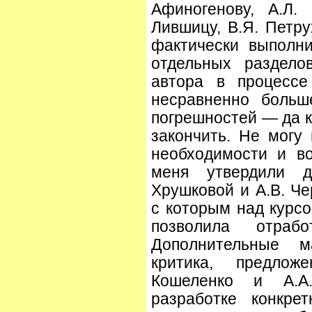
Афиногенову, А.Л. 
Лившицу, В.Я. Петру
фактически выполн
отдельных раздело
автора в процесс
несравненно больш
погрешностей — да к
закончить. Не могу
необходимости и в
меня утвердили д
Хрушковой и А.В. Ч
с которым над курс
позволила отрабо
Дополнительные м
критика, предлож
Кошеленко и А.А
разработке конкре