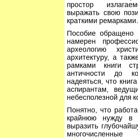
простор излагае
выражать свою поз
краткими ремарками.
Пособие обращено 
намерен професси
археологию христ
архитектуру, а так
рамками книги с
античности до ко
надеяться, что книг
аспирантам, ведущ
небесполезной для к
Понятно, что работ
крайнюю нужду в 
выразить глубочайш
многочисленные 