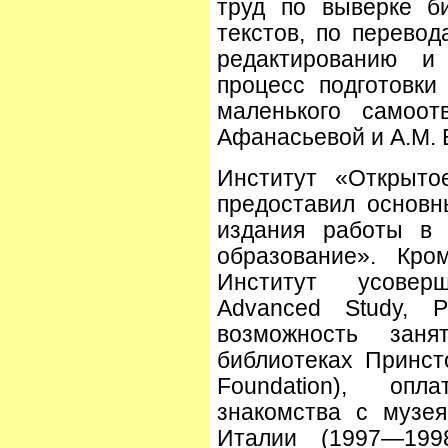
труд по выверке б
текстов, по перевод
редактированию и
процесс подготовки
маленького самоот
Афанасьевой и A.M. 
Институт «Открыто
предоставил основн
издания работы в
образование». Кро
Институт усоверше
Advanced Study, P
возможность зан
библиотеках Принст
Foundation), оп
знакомства с музе
Италии (1997—199