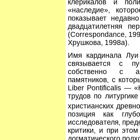
клерикалов и поли
«наследие», котор
показывает недавн
двадцатилетняя пе
(Correspondance, 199
Хрушкова, 1998а).
Имя кардинала Луи
связывается с пу
собственно с ар
памятников, с котор
Liber Pontificalis —
трудов по литургике
христианских древно
позиция как глуб
исследователя, пред
критики, и при этом
догматического подх