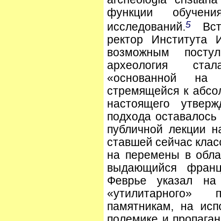
функции обучен
5
исследований.
Всту
ректор Института 
возможным постул
археология стал
«основанной на 
стремящейся к абсо
настоящего утверж
подхода оставалось
публичной лекции н
ставшей сейчас клас
на перемены в обла
выдающийся франц
Феврье указал на 
«утилитарного» 
памятникам, на исп
полемике и пропаган