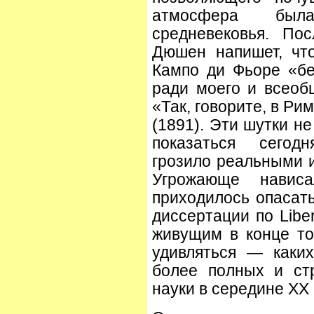
атмосфера был
средневековья. По
Дюшен напишет, чт
Кампо ди Фьоре «бе
ради моего и всеобщ
«Так, говорите, в Р
(1891). Эти шутки н
показаться сегод
грозило реальными 
Угрожающе навис
приходилось опасат
диссертации по Liber 
живущим в конце то
удивляться — каких
более полных и ст
науки в середине XX 