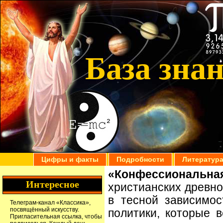
База зна
Цифры и факты
Подробности
Литератур
«Конфессиональн
Интересное
христианских древно
в тесной зависимос
Телеграм-канал
«Классика»
,
посвящённый искусству.
политики, которые в
Пригласительная ссылка
, чтобы