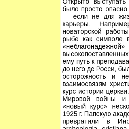
Открыто выступать
было просто опасно 
— если не для жиз
карьеры. Наприм
новаторской работ
рыбе как символе 
«неблагонаде
высокопоставленных 
ему путь к преподава
до него де Росси, б
осторожность и н
взаимосвязям христ
курс истории церкви
Мировой войны и 
«новый курс» неско
1925 г. Папскую ака
превратили в Инсти
archeologia cristia