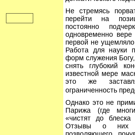
Не стремясь порва
перейти на пози
постоянно подчер
одновременно вере 
первой не ущемляло 
Работа для науки 
форм служения Богу,
снять глубокий ко
известной мере мас
это же заставля
ограниченность пред
Однако это не прим
Парижа (где мног
«чистят до блеска
Отзывы о них 
позволяющего почу