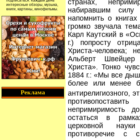
подписаться. Каждый день
странах, неприм
интересные обзоры, музыка,
набиравшим силу 
книги, картины, кинофильмы.
напомнить о книгах
громко звучала тем
Карл Каутский в «Ос
г.) попросту отри
Христа-человека; 
Альберт Швейцер 
Христа». Тонко чув
1884 г.: «Мы все д
более или менее б
Реклама
антирелигиозного, эт
противопоставит
непримиримость до
остаться в рамк
церковной наук
противоречие с с