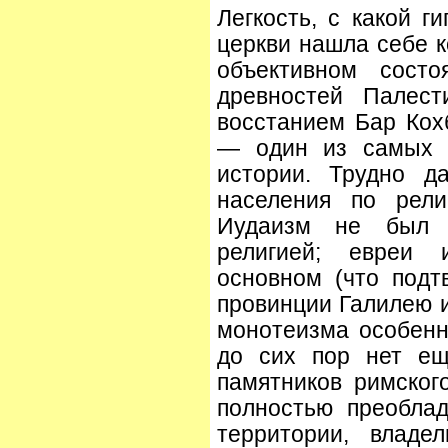
Легкость, с какой г
церкви нашла себе к
объективном состо
древностей Палес
восстанием Бар Кох
— один из самых 
истории. Трудно д
населения по религ
Иудаизм не был 
религией; евреи
основном (что подт
провинции Галилею и 
монотеизма особенн
до сих пор нет ещ
памятников римског
полностью преобла
территории, владе