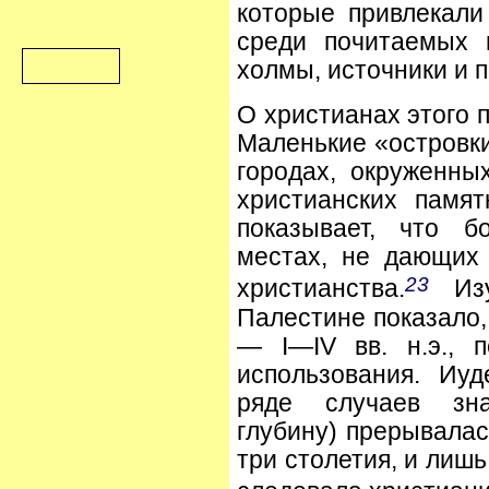
которые привлекали
среди почитаемых 
холмы, источники и 
О христианах этого 
Маленькие «островк
городах, окруженны
христианских памят
показывает, что б
местах, не дающих д
23
христианства.
Изу
Палестине показало, ч
— I—IV вв. н.э., 
использования. Иу
ряде случаев зна
глубину) прерывалас
три столетия, и лишь