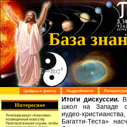
База зна
Цифры и факты
Подробности
Литератур
Итоги дискуссии.
В 
Интересное
школ на Западе с
иудео-христианств
Телеграм-канал
«Классика»
,
посвящённый искусству.
Багатти-Теста» нас
Пригласительная ссылка
, чтобы