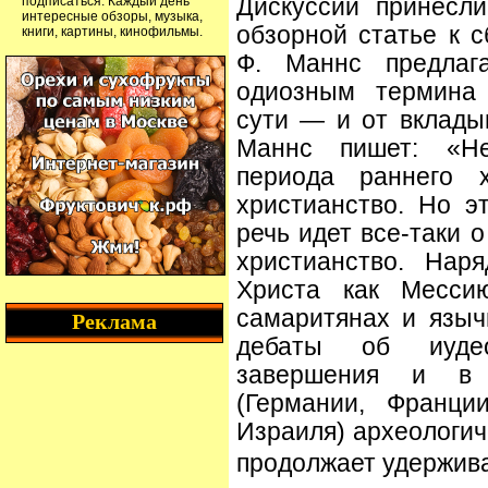
подписаться. Каждый день
Дискуссии принесл
интересные обзоры, музыка,
обзорной статье к с
книги, картины, кинофильмы.
Ф. Маннс предлага
одиозным термина 
сути — и от вклады
Маннс пишет: «Не
периода раннего х
христианство. Но э
речь идет все-таки 
христианство. Нар
Христа как Мессию
самаритянах и языч
Реклама
дебаты об иудео
завершения и в 
(Германии, Франци
Израиля) археологич
продолжает удержива