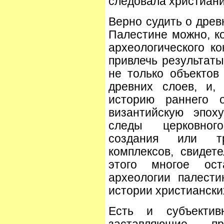
следовала христиани
Верно судить о древ
Палестине можно, ко
археологического ко
привлечь результаты
не только объектов 
древних слоев, и,
историю раннего 
византийскую эпох
следы церковног
создания или тр
комплексов, свидете
этого многое ос
археологии палести
истории христиански
Есть и субъектив