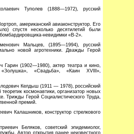
лаевич Туполев (1888—1972), русский
ртроп, американский авиаконструктор. Его
ыло) спустя несколько десятилетий были
 бомбардировщика-невидимки «В-2».
енович Мальцев, (1895—1994), русский
иально новой агротехники. Дважды Герой
 Гарин (1902—1980), актер театра и кино,
Золушка», «Свадьба», «Каин XVIII»,
лодович Келдыш (1911 — 1978), российский
 теоретик космонавтики, организатор новых
ке. Трижды Герой Социалистического Труда,
твенной премий.
вич Калашников, конструктор стрелкового
иевич Беляков, советский эпидемиолог,
лужбы. Автор открытия ранее неизвестного