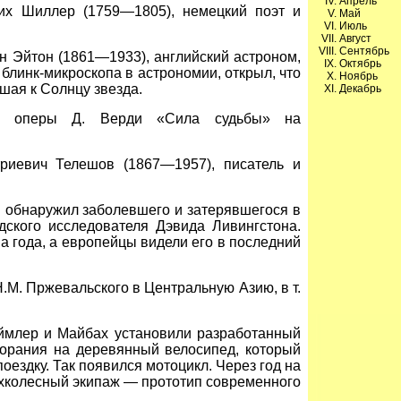
Апрель
х Шиллер (1759—1805), немецкий поэт и
Май
Июль
Август
Сентябрь
 Эйтон (1861—1933), английский астроном,
Октябрь
блинк-микроскопа в астрономии, открыл, что
Ноябрь
ая к Солнцу звезда.
Декабрь
а оперы Д. Верди «Сила судьбы» на
иевич Телешов (1867—1957), писатель и
 обнаружил заболевшего и затерявшегося в
ского исследователя Дэвида Ливингстона.
ва года, а европейцы видели его в последний
.М. Пржевальского в Центральную Азию, в т.
млер и Майбах установили разработанный
горания на деревянный велосипед, который
оездку. Так появился мотоцикл. Через год на
хколесный экипаж — прототип современного