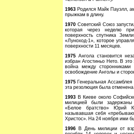
1963
Родился Майк Пауэлл, ам
прыжкам в длину.
1970
Советский Союз запусти
которая через неделю пр
поверхность спутника Земл
«Луноход-1», которое управл
поверхности 11 месяцев.
1975
Ангола становится неза
избран Агостиньо Нето. В это
война между сторонниками
освобождение Анголы и стор
1975
Генеральная Ассамблея 
эта резолюция была отменена
1993
В Киеве около Софийско
милицией были задержаны 
«Белое братство» Юрий К
называвшая себя «пребыва
Христос». На 24 ноября ими б
1996
В День милиции от взр
погибли 14 человек и неско