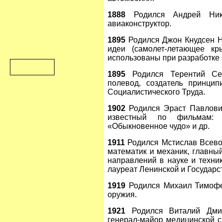
1888
Родился Андрей Нико
авиаконструктор.
1895
Родился Джон Кнудсен Но
идеи (самолет-летающее кр
использованы при разработке
1895
Родился Терентий Сем
полевод, создатель принцип
Социалистического Труда.
1902
Родился Эраст Павлович
известный по фильмам: «
«Обыкновенное чудо» и др.
1911
Родился Мстислав Всево
математик и механик, главный
направлений в науке и техни
лауреат Ленинской и Государс
1919
Родился Михаил Тимофее
оружия.
1921
Родился Виталий Дмитр
генерал-майор медицинской с