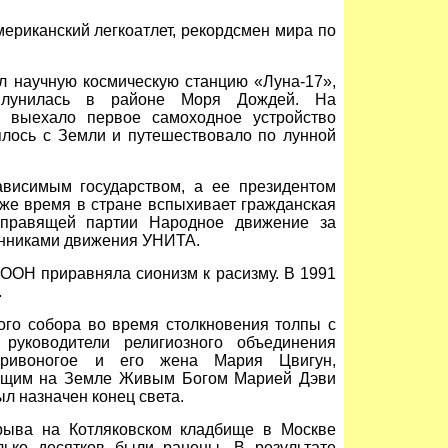
ериканский легкоатлет, рекордсмен мира по
л научную космическую станцию «Луна-17»,
илунилась в районе Моря Дождей. На
и выехало первое самоходное устройство
ялось с Земли и путешествовало по лунной
висимым государством, а ее президентом
 же время в стране вспыхивает гражданская
 правящей партии Народное движение за
онниками движения УНИТА.
ООН приравняла сионизм к расизму. В 1991
.
го собора во время столкновения толпы с
руководители религиозного объединения
ривоногое и его жена Мария Цвигун,
ющим на Земле Живым Богом Марией Дэви
ыл назначен конец света.
ыва на Котляковском кладбище в Москве
лько десятков были ранены. В результате