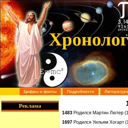
Хроноло
Цифры и факты
Подробности
Литератур
Реклама
1483
Родился Мартин Лютер (1
1697
Родился Уильям Хогарт (