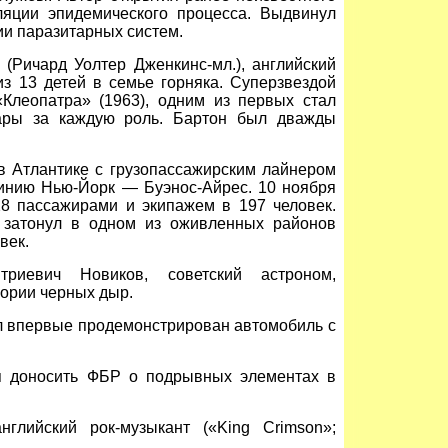
яции эпидемического процесса. Выдвинул
и паразитарных систем.
(Ричард Уолтер Дженкинс-мл.), английский
з 13 детей в семье горняка. Суперзвездой
Клеопатра» (1963), одним из первых стал
ары за каждую роль. Бартон был дважды
 Атлантике с грузопассажирским лайнером
инию Нью-Йорк — Буэнос-Айрес. 10 ноября
8 пассажирами и экипажем в 197 человек.
 затонул в одном из оживленных районов
век.
иевич Новиков, советский астроном,
ории черных дыр.
л впервые продемонстрирован автомобиль с
я доносить ФБР о подрывных элементах в
глийский рок-музыкант («King Crimson»;