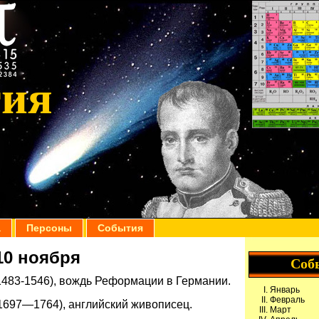
гия
а
Персоны
События
10 ноября
Соб
483-1546), вождь Реформации в Германии.
Январь
Февраль
1697—1764), английский живописец.
Март