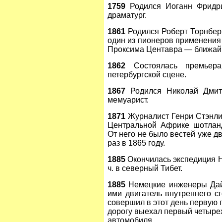
1759
Родился Иоганн Фридри
драматург.
1861
Родился Роберт Торнберн
один из пионеров применения 
Проксима Центавра — ближайш
1862
Состоялась премьер
петербургской сцене.
1867
Родился Николай Дмитр
мемуарист.
1871
Журналист Генри Стэнли
Центральной Африке шотланд
От него не было вестей уже д
раз в 1865 году.
1885
Окончилась экспедиция Н
ч. в северный Тибет.
1885
Немецкие инженеры Дай
ими двигатель внутреннего с
совершил в этот день первую п
дорогу выехал первый четыре
автомобиля.