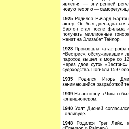
явления — внутренней регул
новую теорию — саморегуляци
1925
Родился Ричард Бартон 
актер. Он был двенадцатым и
Бартон стал после фильма «
получать миллионные гонор
женат на Элизабет Тейлор.
1928
Произошла катастрофа в
«Вестрис», обслуживавшим л
пароход вышел в море со 12
Через двое суток «Вестрис»
судоходства. Погибли 159 чело
1935
Родился Игорь Дмитр
занимающийся разработкой те
1939
На автошоу в Чикаго бы
кондиционером.
1940
Уолт Дисней согласилс
Голливуде.
1948
Родился Грег Лейк, ан
«Emerson & Palmer»).