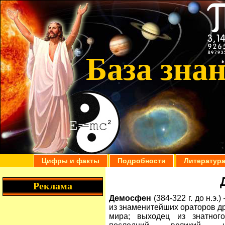
База зна
Цифры и факты
Подробности
Литератур
Реклама
Демосфен
(384-322 г. до н.э.
из знаменитейших ораторов д
мира; выходец из знатного