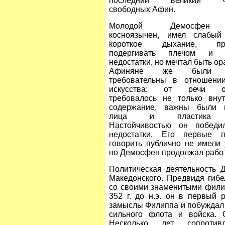
последний великий че
свободных Афин.
Молодой Демосфен
косноязычен, имел слабый 
короткое дыхание, при
подергивать плечом и 
недостатки, но мечтал быть ор
Афиняне же были о
требовательны в отношении
искусства: от речи ор
требовалось не только вну
содержание, важны были 
лица и пластика т
Настойчивостью он победи
недостатки. Его первые п
говорить публично не имели 
но Демосфен продолжал работ
Политическая деятельность 
Македонского. Предвидя гиб
со своими знаменитыми фили
352 г. до н.э. он в первый
замыслы Филиппа и побуждал 
сильного флота и войска.
Несколько лет сопротив