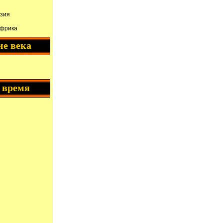
зия
Африка
ие века
 время