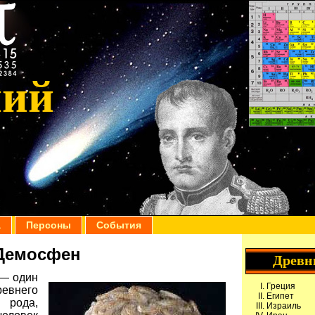
ний
а
Персоны
События
Демосфен
Древн
) — один
Греция
ревнего
Египет
 рода,
Израиль