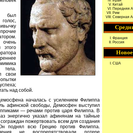
ловек
Иран
Китай
Передняя А
Рим
 был
Северная 
голос,
вычку
Средн
прочие
атором.
Франция
чень
Россия
 этого
Новое
атора
треннее
мимика
США
ела.
л свои
опытки
успеха;
ать над собой.
Демосфена началась с усилением Филиппа
ель афинской свободы, Демосфен выступил
ппиками — речами против царя Филиппа. В
 раз энергично указал афинянам на тайные
сограждан пожертвовать всем для создания
 Он поднял всю Грецию против Филиппа.
ления не воспрепятствовали потере