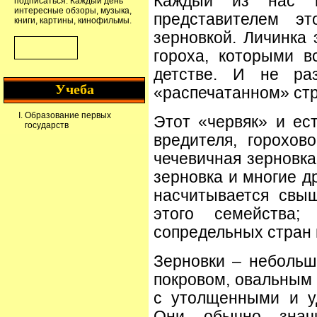
Каждый из нас н
подписаться. Каждый день
интересные обзоры, музыка,
представителем эт
книги, картины, кинофильмы.
зерновкой. Личинка 
гороха, которыми 
детстве. И не раз
Учеба
«распечатанном» стр
Образование первых
Этот «червяк» и ес
государств
вредителя, горохов
чечевичная зерновка
зерновка и многие д
насчитывается свы
этого семейства
сопредельных стран 
Зерновки – небольш
покровом, овальным 
с утолщенными и у
Они обычно знач