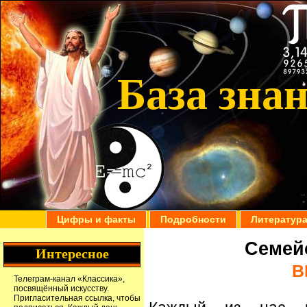
База зна
Цифры и факты
Подробности
Литератур
Семей
Интересное
B
Телеграм-канал
«Классика»
,
посвящённый искусству.
Пригласительная ссылка
, чтобы