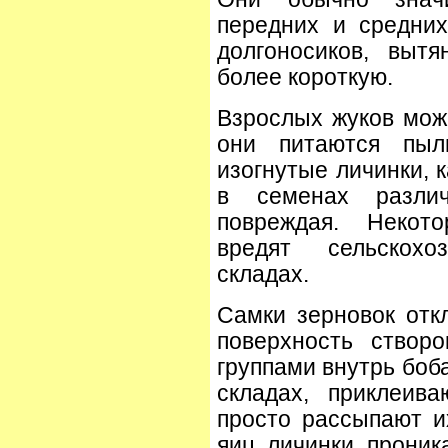
передних и средних
долгоносиков, вытя
более короткую.
Взрослых жуков можн
они питаются пыль
изогнутые личинки, 
в семенах разли
повреждая. Некот
вредят сельскохо
складах.
Самки зерновок отк
поверхность створ
группами внутрь боб
складах, приклеив
просто рассыпают 
яиц личинки проник