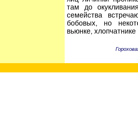
там до окукливани
семейства встреча
бобовых, но неко
вьюнке, хлопчатнике 
Горохова